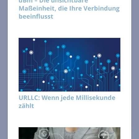
dBm – Die unsichtbare
Maßeinheit, die Ihre Verbindung
beeinflusst
URLLC: Wenn jede Millisekunde
zählt