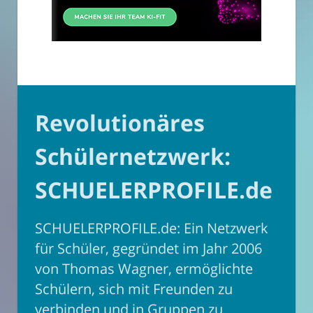
Revolutionäres
Schülernetzwerk:
SCHUELERPROFILE.de
SCHUELERPROFILE.de: Ein Netzwerk
für Schüler, gegründet im Jahr 2006
von Thomas Wagner, ermöglichte
Schülern, sich mit Freunden zu
verbinden und in Gruppen zu