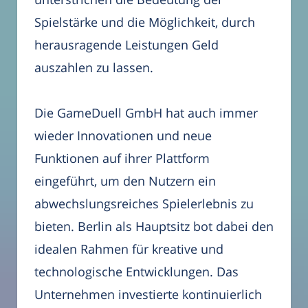
Spielstärke und die Möglichkeit, durch
herausragende Leistungen Geld
auszahlen zu lassen.
Die GameDuell GmbH hat auch immer
wieder Innovationen und neue
Funktionen auf ihrer Plattform
eingeführt, um den Nutzern ein
abwechslungsreiches Spielerlebnis zu
bieten. Berlin als Hauptsitz bot dabei den
idealen Rahmen für kreative und
technologische Entwicklungen. Das
Unternehmen investierte kontinuierlich