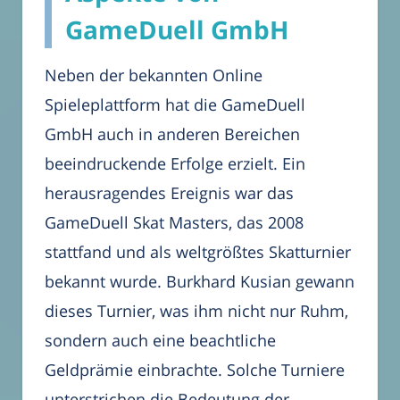
GameDuell GmbH
Neben der bekannten Online
Spieleplattform hat die GameDuell
GmbH auch in anderen Bereichen
beeindruckende Erfolge erzielt. Ein
herausragendes Ereignis war das
GameDuell Skat Masters, das 2008
stattfand und als weltgrößtes Skatturnier
bekannt wurde. Burkhard Kusian gewann
dieses Turnier, was ihm nicht nur Ruhm,
sondern auch eine beachtliche
Geldprämie einbrachte. Solche Turniere
unterstrichen die Bedeutung der