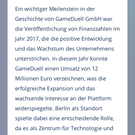
Ein wichtiger Meilenstein in der
Geschichte von GameDuell GmbH war
die Veröffentlichung von Finanzzahlen im
Jahr 2017, die die positive Entwicklung
und das Wachstum des Unternehmens
unterstrichen. In diesem Jahr konnte
GameDuell einen Umsatz von 12
Millionen Euro verzeichnen, was die
erfolgreiche Expansion und das
wachsende Interesse an der Plattform
widerspiegelte. Berlin als Standort
spielte dabei eine entscheidende Rolle,
da es als Zentrum für Technologie und