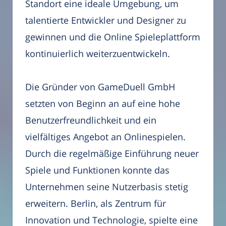
Standort eine ideale Umgebung, um
talentierte Entwickler und Designer zu
gewinnen und die Online Spieleplattform
kontinuierlich weiterzuentwickeln.
Die Gründer von GameDuell GmbH
setzten von Beginn an auf eine hohe
Benutzerfreundlichkeit und ein
vielfältiges Angebot an Onlinespielen.
Durch die regelmäßige Einführung neuer
Spiele und Funktionen konnte das
Unternehmen seine Nutzerbasis stetig
erweitern. Berlin, als Zentrum für
Innovation und Technologie, spielte eine