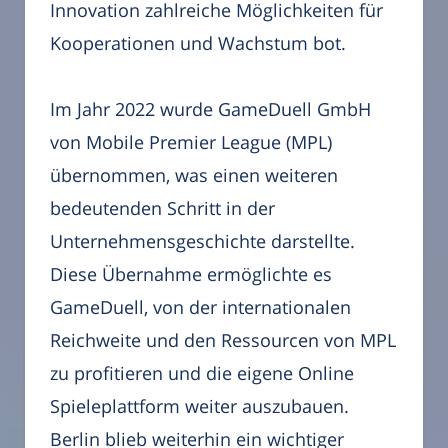
Innovation zahlreiche Möglichkeiten für
Kooperationen und Wachstum bot.
Im Jahr 2022 wurde GameDuell GmbH
von Mobile Premier League (MPL)
übernommen, was einen weiteren
bedeutenden Schritt in der
Unternehmensgeschichte darstellte.
Diese Übernahme ermöglichte es
GameDuell, von der internationalen
Reichweite und den Ressourcen von MPL
zu profitieren und die eigene Online
Spieleplattform weiter auszubauen.
Berlin blieb weiterhin ein wichtiger