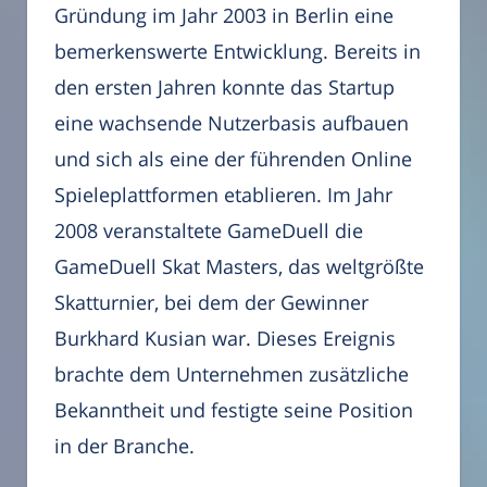
Gründung im Jahr 2003 in Berlin eine
bemerkenswerte Entwicklung. Bereits in
den ersten Jahren konnte das Startup
eine wachsende Nutzerbasis aufbauen
und sich als eine der führenden Online
Spieleplattformen etablieren. Im Jahr
2008 veranstaltete GameDuell die
GameDuell Skat Masters, das weltgrößte
Skatturnier, bei dem der Gewinner
Burkhard Kusian war. Dieses Ereignis
brachte dem Unternehmen zusätzliche
Bekanntheit und festigte seine Position
in der Branche.