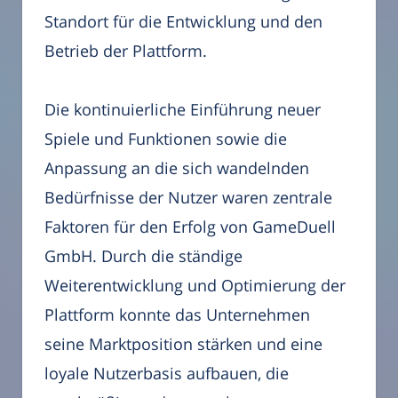
Standort für die Entwicklung und den
Betrieb der Plattform.
Die kontinuierliche Einführung neuer
Spiele und Funktionen sowie die
Anpassung an die sich wandelnden
Bedürfnisse der Nutzer waren zentrale
Faktoren für den Erfolg von GameDuell
GmbH. Durch die ständige
Weiterentwicklung und Optimierung der
Plattform konnte das Unternehmen
seine Marktposition stärken und eine
loyale Nutzerbasis aufbauen, die