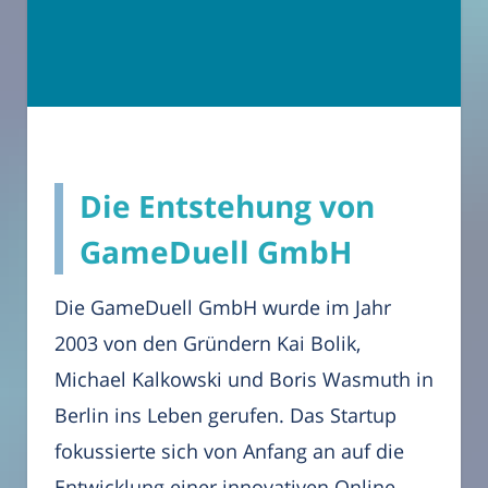
Die Entstehung von
GameDuell GmbH
Die GameDuell GmbH wurde im Jahr
2003 von den Gründern Kai Bolik,
Michael Kalkowski und Boris Wasmuth in
Berlin ins Leben gerufen. Das Startup
fokussierte sich von Anfang an auf die
Entwicklung einer innovativen Online