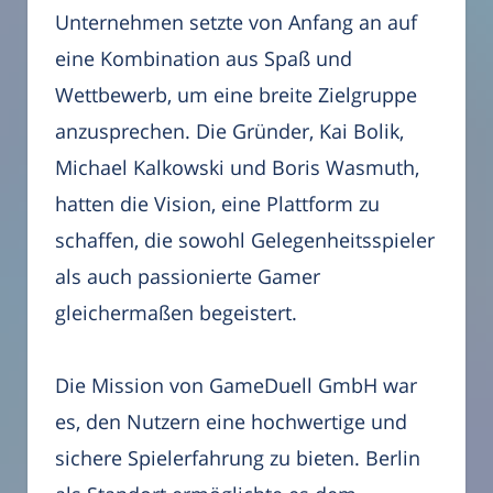
Unternehmen setzte von Anfang an auf
eine Kombination aus Spaß und
Wettbewerb, um eine breite Zielgruppe
anzusprechen. Die Gründer, Kai Bolik,
Michael Kalkowski und Boris Wasmuth,
hatten die Vision, eine Plattform zu
schaffen, die sowohl Gelegenheitsspieler
als auch passionierte Gamer
gleichermaßen begeistert.
Die Mission von GameDuell GmbH war
es, den Nutzern eine hochwertige und
sichere Spielerfahrung zu bieten. Berlin