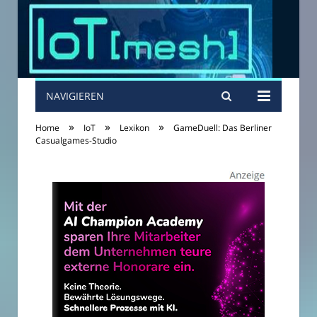
NAVIGIEREN
»
»
»
Home
IoT
Lexikon
GameDuell: Das Berliner
Casualgames-Studio