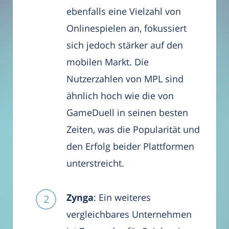
ebenfalls eine Vielzahl von
Onlinespielen an, fokussiert
sich jedoch stärker auf den
mobilen Markt. Die
Nutzerzahlen von MPL sind
ähnlich hoch wie die von
GameDuell in seinen besten
Zeiten, was die Popularität und
den Erfolg beider Plattformen
unterstreicht.
Zynga
: Ein weiteres
vergleichbares Unternehmen