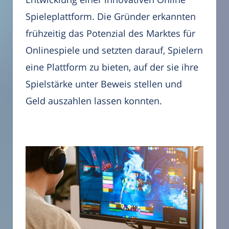
Spieleplattform. Die Gründer erkannten
frühzeitig das Potenzial des Marktes für
Onlinespiele und setzten darauf, Spielern
eine Plattform zu bieten, auf der sie ihre
Spielstärke unter Beweis stellen und
Geld auszahlen lassen konnten.