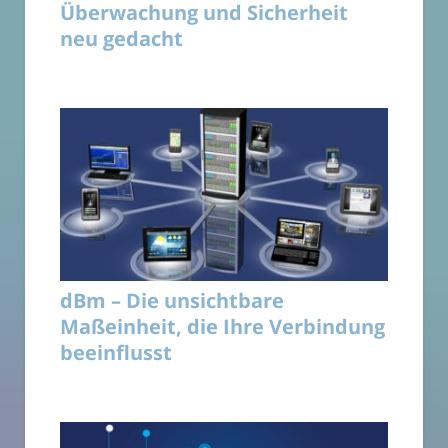
Überwachung und Sicherheit
neu gedacht
dBm – Die unsichtbare
Maßeinheit, die Ihre Verbindung
beeinflusst