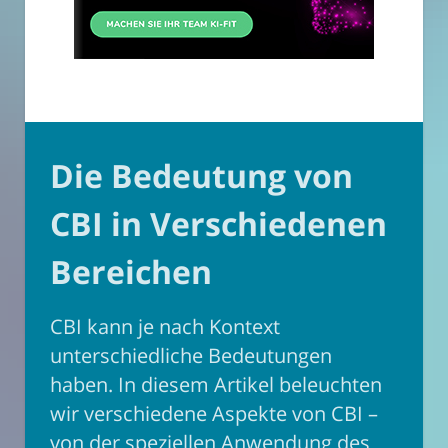
Die Bedeutung von
CBI in Verschiedenen
Bereichen
CBI kann je nach Kontext
unterschiedliche Bedeutungen
haben. In diesem Artikel beleuchten
wir verschiedene Aspekte von CBI –
von der speziellen Anwendung des