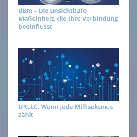
dBm – Die unsichtbare
Maßeinheit, die Ihre Verbindung
beeinflusst
URLLC: Wenn jede Millisekunde
zählt