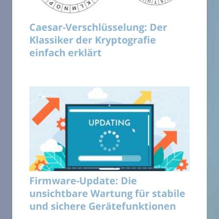
Caesar-Verschlüsselung: Der
Klassiker der Kryptografie
einfach erklärt
Firmware-Update: Die
unsichtbare Wartung für stabile
und sichere Gerätefunktionen