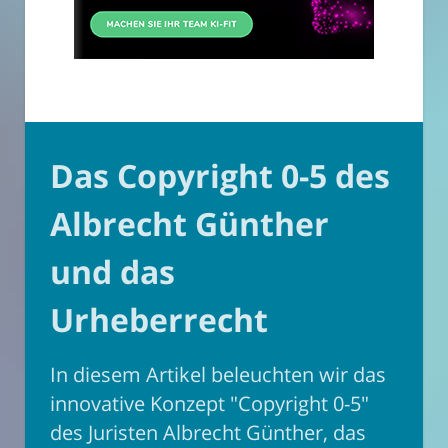
Das Copyright 0-5 des
Albrecht Günther
und das
Urheberrecht
In diesem Artikel beleuchten wir das
innovative Konzept "Copyright 0-5"
des Juristen Albrecht Günther, das