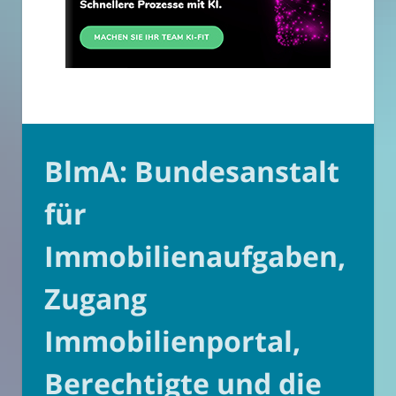
BlmA: Bundesanstalt
für
Immobilienaufgaben,
Zugang
Immobilienportal,
Berechtigte und die