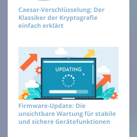
Caesar-Verschlüsselung: Der
Klassiker der Kryptografie
einfach erklärt
Firmware-Update: Die
unsichtbare Wartung für stabile
und sichere Gerätefunktionen