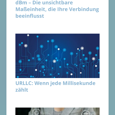
dBm – Die unsichtbare
Maßeinheit, die Ihre Verbindung
beeinflusst
URLLC: Wenn jede Millisekunde
zählt