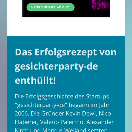
Das Erfolgsrezept von
gesichterparty-de
enthüllt!
Die Erfolgsgeschichte des Startups
"gesichterparty-de" begann im Jahr
2006. Die Gründer Kevin Dewi, Nico
Haberer, Valerio Palermo, Alexander
Kirch und Markus Weiland setzten