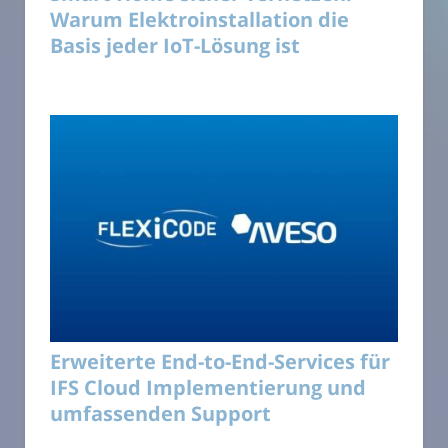
Warum Elektroinstallation die
Basis jeder IoT-Lösung ist
Erweiterte End-to-End-Services für
IFS Cloud Implementierung und
umfassenden Support