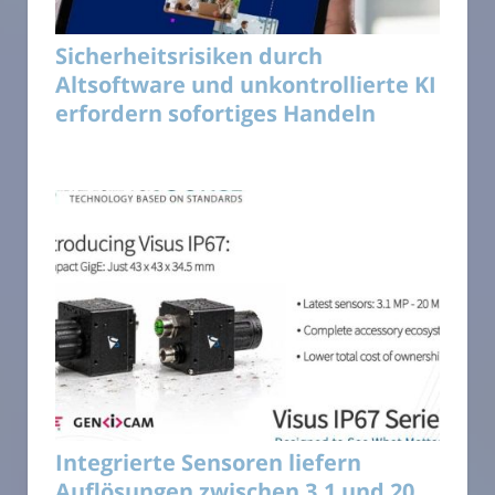
Sicherheitsrisiken durch
Altsoftware und unkontrollierte KI
erfordern sofortiges Handeln
Integrierte Sensoren liefern
Auflösungen zwischen 3,1 und 20