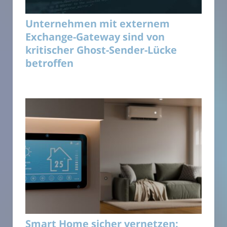
Unternehmen mit externem
Exchange-Gateway sind von
kritischer Ghost-Sender-Lücke
betroffen
Smart Home sicher vernetzen: