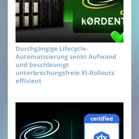
Durchgängige Lifecycle-
Automatisierung senkt Aufwand
und beschleunigt
unterbrechungsfreie KI-Rollouts
effizient