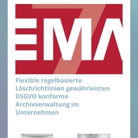
Flexible regelbasierte
Löschrichtlinien gewährleisten
DSGVO konforme
Archivverwaltung im
Unternehmen