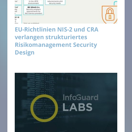
EU-Richtlinien NIS-2 und CRA
verlangen strukturiertes
Risikomanagement Security
Design