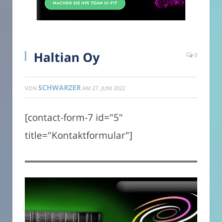
Haltian Oy
0
SCHWARZER
VON
AM
27. JUNI 2022
[contact-form-7 id="5"
title="Kontaktformular"]