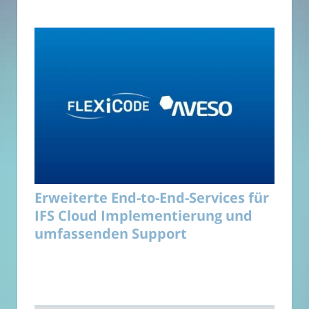
Erweiterte End-to-End-Services für
IFS Cloud Implementierung und
umfassenden Support