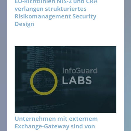
EU-Richtlinien NIS-2 und CRA
verlangen strukturiertes
Risikomanagement Security
Design
Unternehmen mit externem
Exchange-Gateway sind von