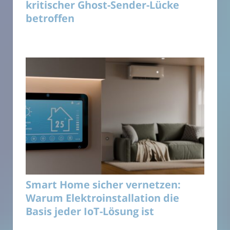
kritischer Ghost-Sender-Lücke
betroffen
Smart Home sicher vernetzen:
Warum Elektroinstallation die
Basis jeder IoT-Lösung ist