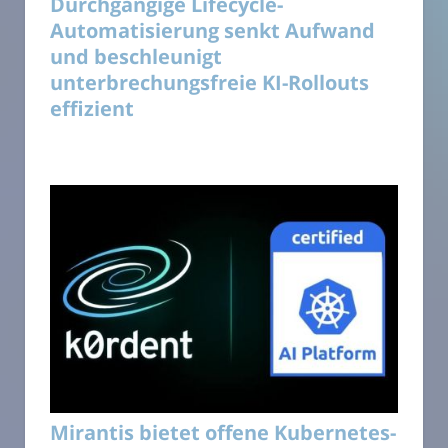
Durchgängige Lifecycle-
Automatisierung senkt Aufwand
und beschleunigt
unterbrechungsfreie KI-Rollouts
effizient
Mirantis bietet offene Kubernetes-