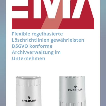
Flexible regelbasierte
Löschrichtlinien gewährleisten
DSGVO konforme
Archivverwaltung im
Unternehmen