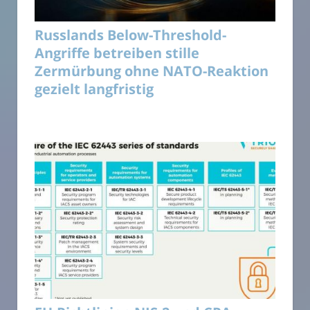
Russlands Below-Threshold-
Angriffe betreiben stille
Zermürbung ohne NATO-Reaktion
gezielt langfristig