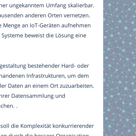
isher ungekanntem Umfang skalierbar.
tausenden anderen Orten vernetzen.
zte Menge an IoT-Geräten aufnehmen
e Systeme beweist die Lösung eine
gestaltung bestehender Hard- oder
vorhandenen Infrastrukturen, um dem
er Daten an einem Ort zuzuarbeiten.
t ihrer Datensammlung und
chen. .
 soll die Komplexität konkurrierender
en durch die bessere Organisation