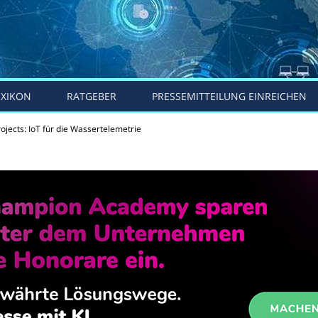
EXIKON
RATGEBER
PRESSEMITTEILUNG EINREICHEN
ojects: IoT für die Wassertelemetrie