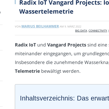
Radix IoT Vangard Projects: Io
Wassertelemetrie
e
MARIUS BEILHAMMER
VON
AM
9. MÄRZ 2022
BIG DATA
,
CONNECTIVITY
,
Radix IoT
und
Vangard Projects
sind eine 
miteinander eingegangen, um grundlegend
Insbesondere die zunehmende Wasserknapp
Telemetrie
bewältigt werden.
Inhaltsverzeichnis: Das erwart