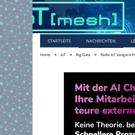
STARTSEITE
NACHRICHTEN
L
»
»
»
Home
IoT
Big Data
Radix IoT Vangard Pr