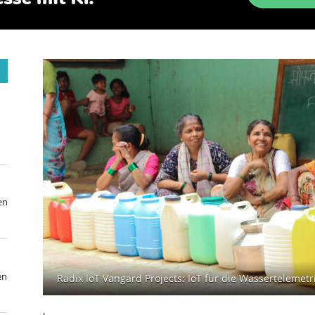
en
en
Radix IoT Vangard Projects: IoT für die Wassertelemetrie