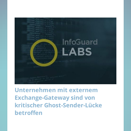
Unternehmen mit externem
Exchange-Gateway sind von
kritischer Ghost-Sender-Lücke
betroffen