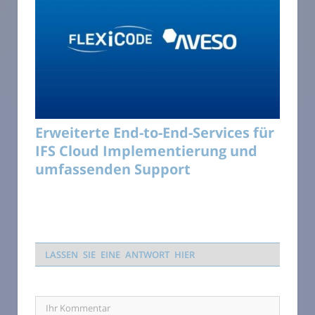
Erweiterte End-to-End-Services für
IFS Cloud Implementierung und
umfassenden Support
LASSEN SIE EINE ANTWORT HIER