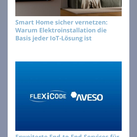
Smart Home sicher vernetzen:
Warum Elektroinstallation die
Basis jeder IoT-Lösung ist
Erweiterte End-to-End-Services für