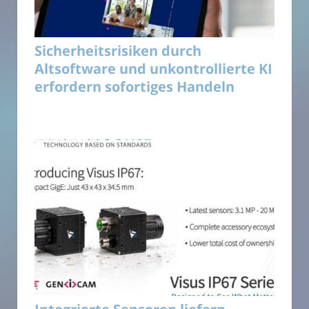
Sicherheitsrisiken durch
Altsoftware und unkontrollierte KI
erfordern sofortiges Handeln