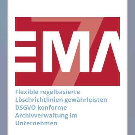
Flexible regelbasierte
Löschrichtlinien gewährleisten
DSGVO konforme
Archivverwaltung im
Unternehmen