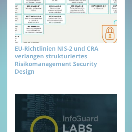
EU-Richtlinien NIS-2 und CRA
verlangen strukturiertes
Risikomanagement Security
Design