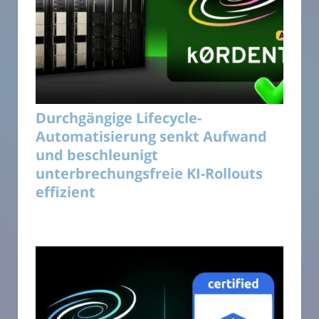
Durchgängige Lifecycle-
Automatisierung senkt Aufwand
und beschleunigt
unterbrechungsfreie KI-Rollouts
effizient