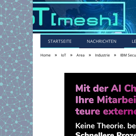
STARTSEITE
NACHRICHTEN
L
»
»
»
»
Home
IoT
Area
Industrie
IBM Secur