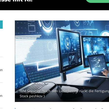
en
IBM Security: Nach den Lieferketten rückt die Fertigun
en
Stock peshkov )