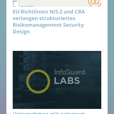
EU-Richtlinien NIS-2 und CRA
verlangen strukturiertes
Risikomanagement Security
Design
Unternehmen mit externem