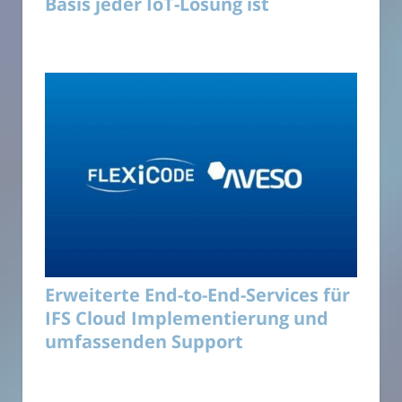
Basis jeder IoT-Lösung ist
Erweiterte End-to-End-Services für
IFS Cloud Implementierung und
umfassenden Support