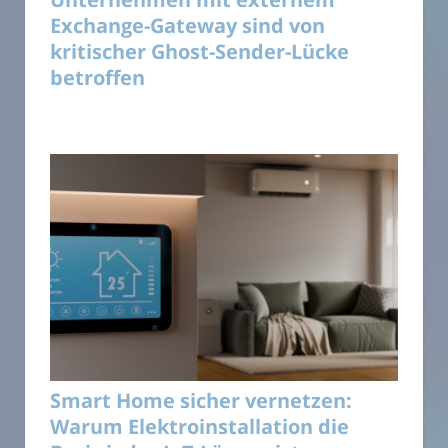
Exchange-Gateway sind von
kritischer Ghost-Sender-Lücke
betroffen
Smart Home sicher vernetzen:
Warum Elektroinstallation die