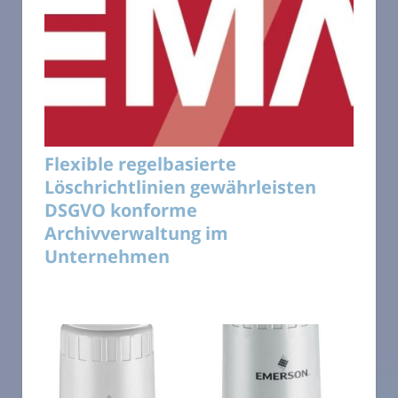
Flexible regelbasierte
Löschrichtlinien gewährleisten
DSGVO konforme
Archivverwaltung im
Unternehmen