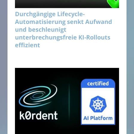
Durchgängige Lifecycle-
Automatisierung senkt Aufwand
und beschleunigt
unterbrechungsfreie KI-Rollouts
effizient