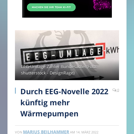
EEG-Umlage Zähler Bundesadler(Foto:
shutterstock - DesignRage)
Durch EEG-Novelle 2022
0
künftig mehr
Wärmepumpen
MARIUS BEILHAMMER
VON
AM
14. MÄRZ 2022