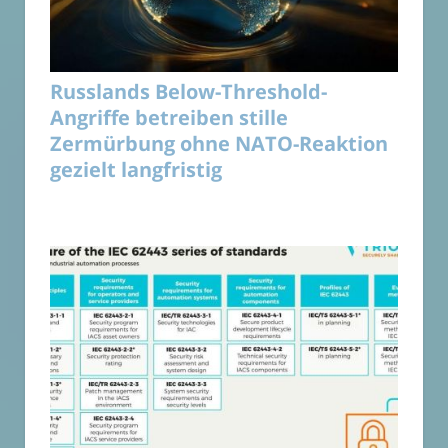
Russlands Below-Threshold-
Angriffe betreiben stille
Zermürbung ohne NATO-Reaktion
gezielt langfristig