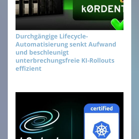
Durchgängige Lifecycle-
Automatisierung senkt Aufwand
und beschleunigt
unterbrechungsfreie KI-Rollouts
effizient