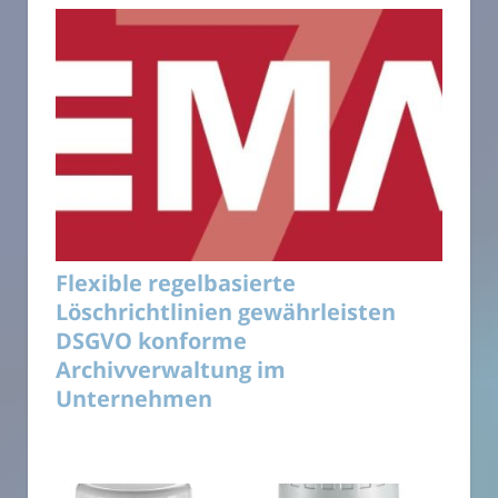
Flexible regelbasierte
Löschrichtlinien gewährleisten
DSGVO konforme
Archivverwaltung im
Unternehmen