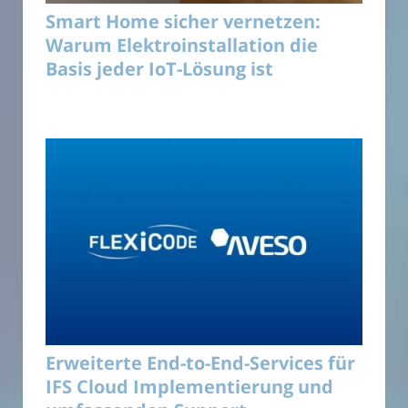
Smart Home sicher vernetzen:
Warum Elektroinstallation die
Basis jeder IoT-Lösung ist
Erweiterte End-to-End-Services für
IFS Cloud Implementierung und