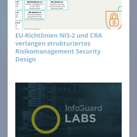
EU-Richtlinien NIS-2 und CRA
verlangen strukturiertes
Risikomanagement Security
Design