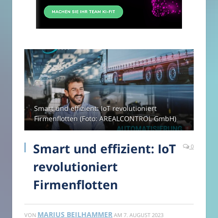
Smart und effizient: IoT revolutioniert
Firmenflotten (Foto: AREALCONTROL GmbH)
Smart und effizient: IoT
0
revolutioniert
Firmenflotten
MARIUS BEILHAMMER
VON
AM
7. AUGUST 2023