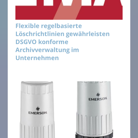
Flexible regelbasierte
Löschrichtlinien gewährleisten
DSGVO konforme
Archivverwaltung im
Unternehmen