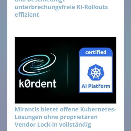
unterbrechungsfreie KI-Rollouts
effizient
Mirantis bietet offene Kubernetes-
Lösungen ohne proprietären
Vendor Lock-in vollständig