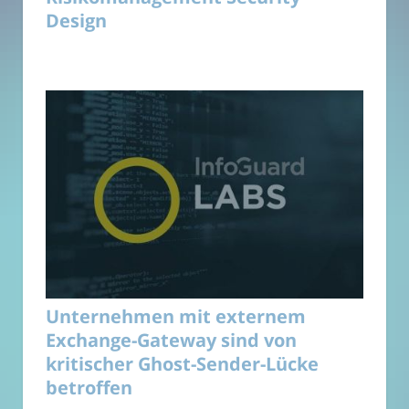
Design
Unternehmen mit externem
Exchange-Gateway sind von
kritischer Ghost-Sender-Lücke
betroffen