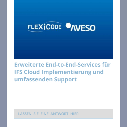
Erweiterte End-to-End-Services für
IFS Cloud Implementierung und
umfassenden Support
LASSEN SIE EINE ANTWORT HIER