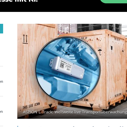
en
en
ASPION L-Track: Weltweite live Transportüberwachung