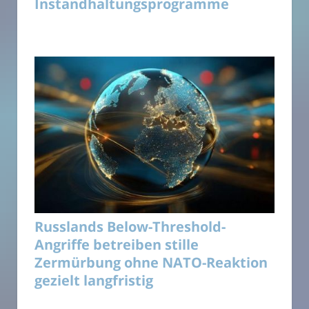
Instandhaltungsprogramme
Russlands Below-Threshold-
Angriffe betreiben stille
Zermürbung ohne NATO-Reaktion
gezielt langfristig