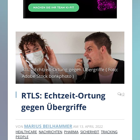
RTLS: Echtzeit-Ortung gegen Übergriffe ( Foto:
Adobe Stock bonkphoto )
RTLS: Echtzeit-Ortung
0
gegen Übergriffe
MARIUS BEILHAMMER
VON
AM
13. APRIL 2022
HEALTHCARE
,
NACHRICHTEN
,
PHARMA
,
SICHERHEIT
,
TRACKING
PEOPLE