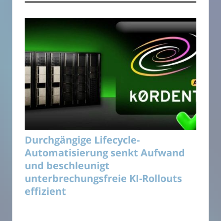
Durchgängige Lifecycle-
Automatisierung senkt Aufwand
und beschleunigt
unterbrechungsfreie KI-Rollouts
effizient