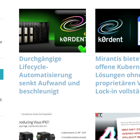
er
Durchgängige
Mirantis biete
Lifecycle-
offene Kubern
Automatisierung
Lösungen ohn
senkt Aufwand und
proprietären 
beschleunigt
Lock-in vollst
unterbrechungsfreie
l:
KI-Rollouts effizient