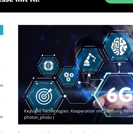
en
Keysight Technologies: Kooperation mit Samsung Resea
en
photon_photo )