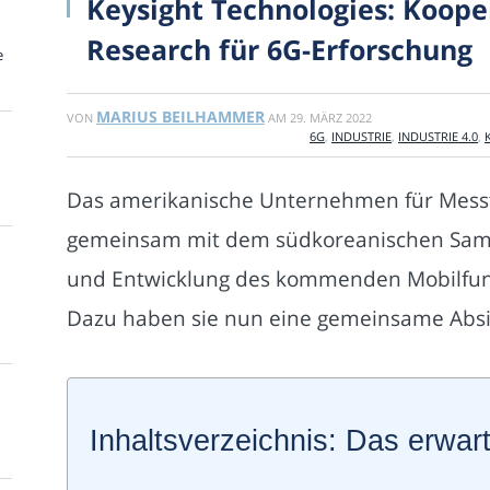
Keysight Technologies: Koop
Research für 6G-Erforschung
e
MARIUS BEILHAMMER
VON
AM
29. MÄRZ 2022
6G
,
INDUSTRIE
,
INDUSTRIE 4.0
,
K
Das amerikanische Unternehmen für Messte
gemeinsam mit dem südkoreanischen Sams
und Entwicklung des kommenden Mobilfun
Dazu haben sie nun eine gemeinsame Absi
Inhaltsverzeichnis: Das erwart