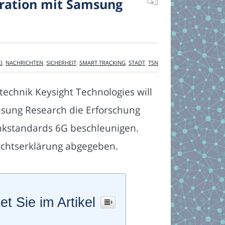
eration mit Samsung
0
I
,
NACHRICHTEN
,
SICHERHEIT
,
SMART TRACKING
,
STADT
,
TSN
chnik Keysight Technologies will
ung Research die Erforschung
kstandards 6G beschleunigen.
chtserklärung abgegeben.
et Sie im Artikel