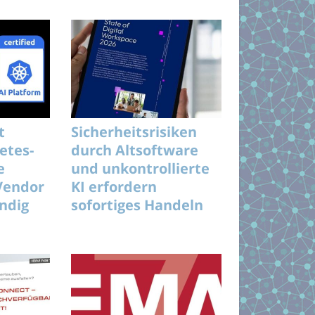
t
Sicherheitsrisiken
etes-
durch Altsoftware
e
und unkontrollierte
Vendor
KI erfordern
ändig
sofortiges Handeln