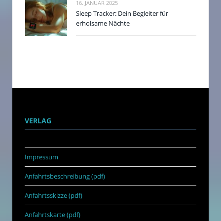
16. JANUAR 2025
Sleep Tracker: Dein Begleiter für
erholsame Nächte
VERLAG
Impressum
Anfahrtsbeschreibung (pdf)
Anfahrtsskizze (pdf)
Anfahrtskarte (pdf)