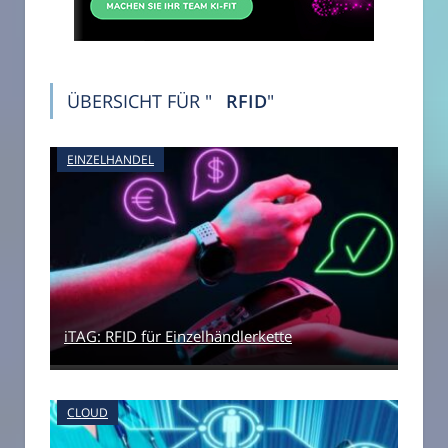
ÜBERSICHT FÜR "
RFID
"
EINZELHANDEL
iTAG: RFID für Einzelhändlerkette
CLOUD