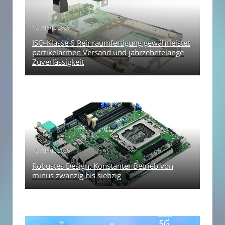
10. APRIL 2026
ISO-Klasse 6 Reinraumfertigung gewährleistet
partikelarmen Versand und jahrzehntelange
Zuverlässigkeit
10. APRIL 2026
Robustes Design: Konstanter Betrieb von
minus zwanzig bis siebzig