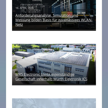
16. APRIL 2026
Anforderungsanalyse, Simulation und
Messung bilden Basis für zuverlässiges WLAN-
Netz
15. APRIL 2026
MRS Electronic bleibt eigenständige
Gesellschaft innerhalb Würth Elektronik ICS