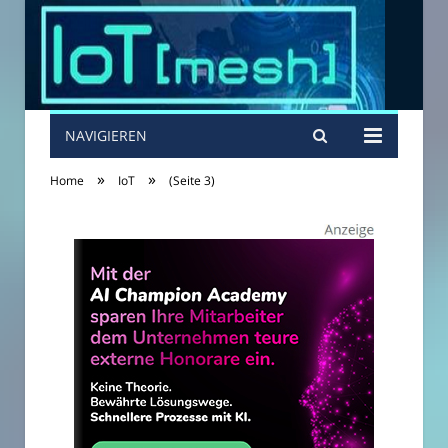
NAVIGIEREN
»
»
Home
IoT
(Seite 3)