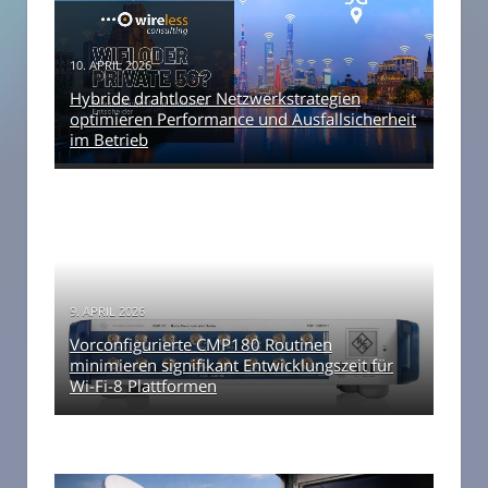
10. APRIL 2026
Hybride drahtloser Netzwerkstrategien
optimieren Performance und Ausfallsicherheit
im Betrieb
9. APRIL 2026
Vorconfigurierte CMP180 Routinen
minimieren signifikant Entwicklungszeit für
Wi-Fi-8 Plattformen