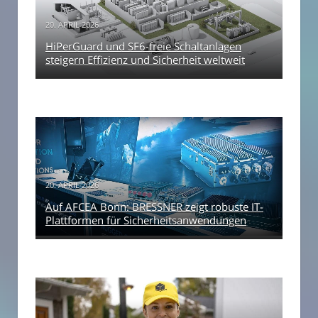
20. APRIL 2026
HiPerGuard und SF6-freie Schaltanlagen
steigern Effizienz und Sicherheit weltweit
20. APRIL 2026
Auf AFCEA Bonn: BRESSNER zeigt robuste IT-
Plattformen für Sicherheitsanwendungen