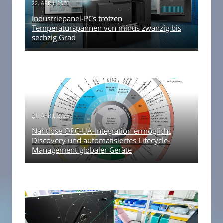
22. APRIL 2026
Industriepanel-PCs trotzen
Temperaturspannen von minus zwanzig bis
sechzig Grad
21. APRIL 2026
Nahtlose OPC-UA-Integration ermöglicht
Discovery und automatisiertes Lifecycle-
Management globaler Geräte