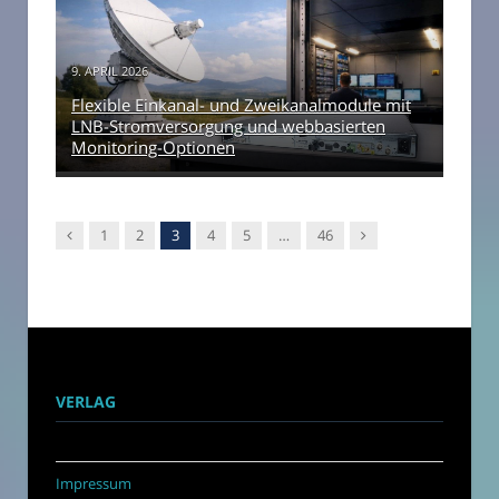
9. APRIL 2026
Flexible Einkanal- und Zweikanalmodule mit
LNB-Stromversorgung und webbasierten
Monitoring-Optionen
Vorgänger
Nachfolger
1
2
3
4
5
…
46
VERLAG
Impressum