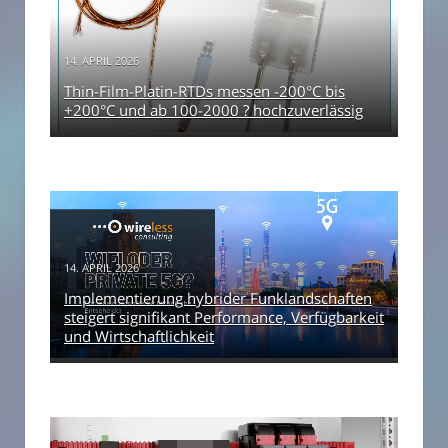
14. APRIL 2026
Thin-Film-Platin-RTDs messen -200°C bis
+200°C und ab 100-2000 ? hochzuverlässig
14. APRIL 2026
Implementierung hybrider Funklandschaften
steigert signifikant Performance, Verfügbarkeit
und Wirtschaftlichkeit