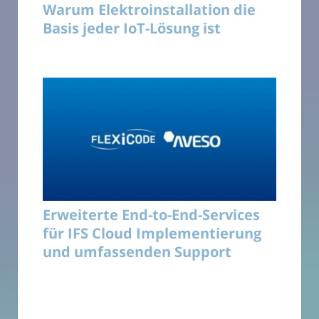
Warum Elektroinstallation die
Basis jeder IoT-Lösung ist
Erweiterte End-to-End-Services
für IFS Cloud Implementierung
und umfassenden Support