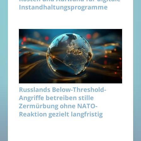
Instandhaltungsprogramme
Russlands Below-Threshold-
Angriffe betreiben stille
Zermürbung ohne NATO-
Reaktion gezielt langfristig