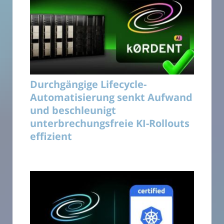
Durchgängige Lifecycle-
Automatisierung senkt Aufwand
und beschleunigt
unterbrechungsfreie KI-Rollouts
effizient