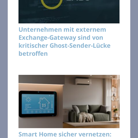
Unternehmen mit externem
Exchange-Gateway sind von
kritischer Ghost-Sender-Lücke
betroffen
Smart Home sicher vernetzen: