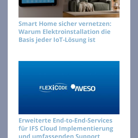
Smart Home sicher vernetzen:
Warum Elektroinstallation die
Basis jeder IoT-Lösung ist
Erweiterte End-to-End-Services
für IFS Cloud Implementierung
und umfassenden Support