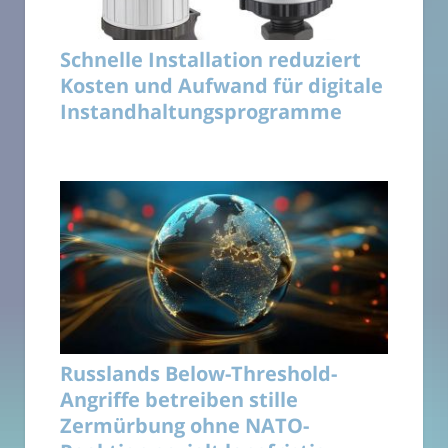
Schnelle Installation reduziert
Kosten und Aufwand für digitale
Instandhaltungsprogramme
Russlands Below-Threshold-
Angriffe betreiben stille
Zermürbung ohne NATO-