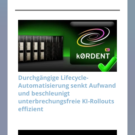
Durchgängige Lifecycle-
Automatisierung senkt Aufwand
und beschleunigt
unterbrechungsfreie KI-Rollouts
effizient