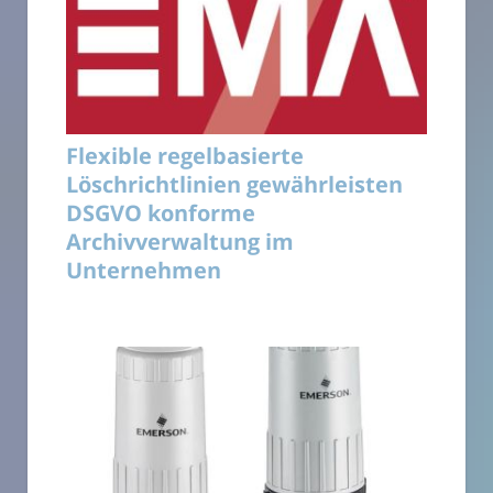
Flexible regelbasierte
Löschrichtlinien gewährleisten
DSGVO konforme
Archivverwaltung im
Unternehmen