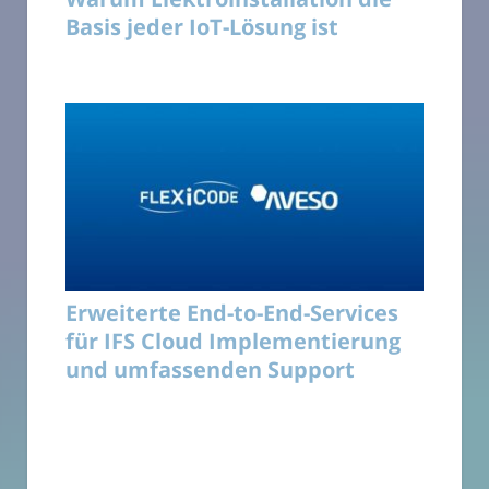
Basis jeder IoT-Lösung ist
Erweiterte End-to-End-Services
für IFS Cloud Implementierung
und umfassenden Support