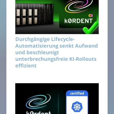
Durchgängige Lifecycle-
Automatisierung senkt Aufwand
und beschleunigt
unterbrechungsfreie KI-Rollouts
effizient