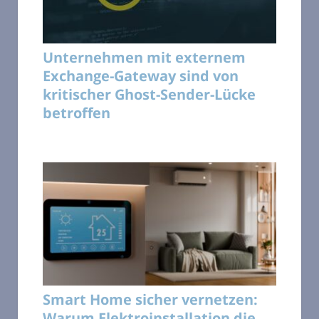
Unternehmen mit externem
Exchange-Gateway sind von
kritischer Ghost-Sender-Lücke
betroffen
Smart Home sicher vernetzen:
Warum Elektroinstallation die