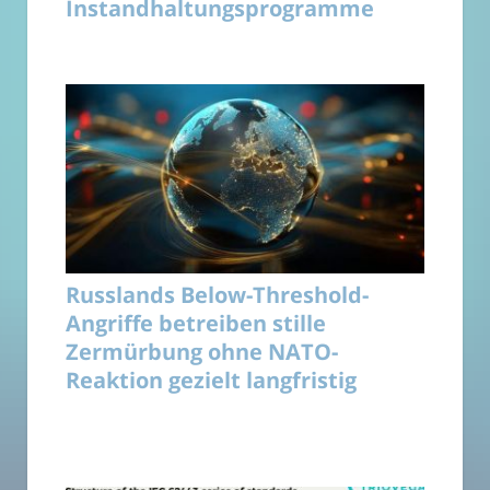
Instandhaltungsprogramme
Russlands Below-Threshold-
Angriffe betreiben stille
Zermürbung ohne NATO-
Reaktion gezielt langfristig