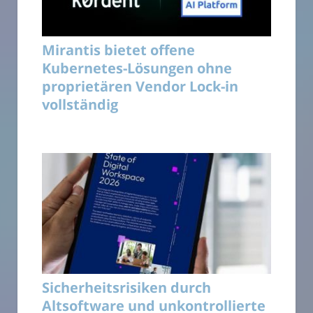
Mirantis bietet offene
Kubernetes-Lösungen ohne
proprietären Vendor Lock-in
vollständig
Sicherheitsrisiken durch
Altsoftware und unkontrollierte