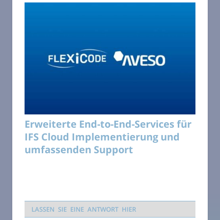
Erweiterte End-to-End-Services für
IFS Cloud Implementierung und
umfassenden Support
LASSEN SIE EINE ANTWORT HIER