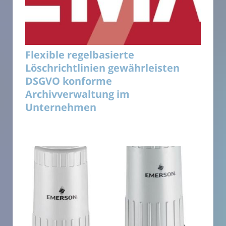
Flexible regelbasierte
Löschrichtlinien gewährleisten
DSGVO konforme
Archivverwaltung im
Unternehmen