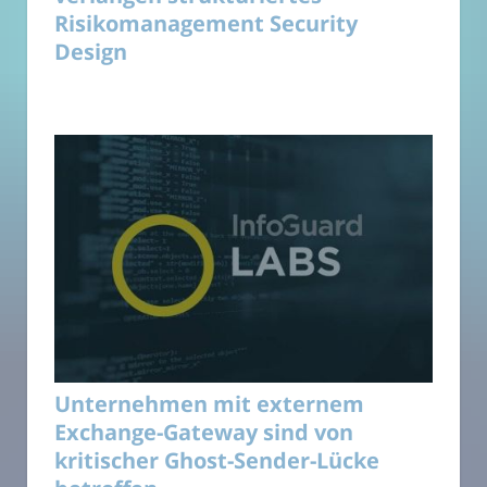
Risikomanagement Security
Design
Unternehmen mit externem
Exchange-Gateway sind von
kritischer Ghost-Sender-Lücke