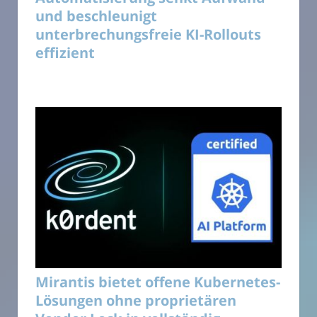
und beschleunigt
unterbrechungsfreie KI-Rollouts
effizient
Mirantis bietet offene Kubernetes-
Lösungen ohne proprietären