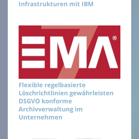
Infrastrukturen mit IBM
Flexible regelbasierte
Löschrichtlinien gewährleisten
DSGVO konforme
Archivverwaltung im
Unternehmen