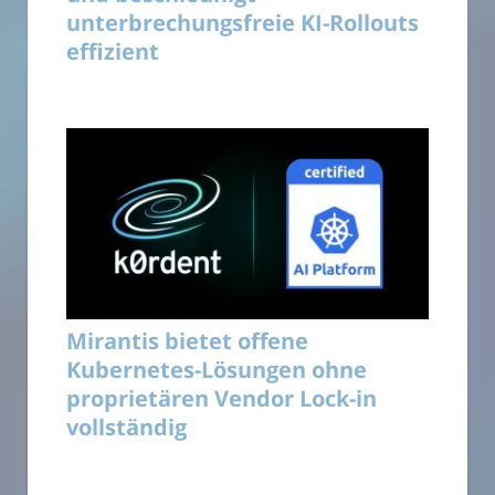
unterbrechungsfreie KI-Rollouts
effizient
Mirantis bietet offene
Kubernetes-Lösungen ohne
proprietären Vendor Lock-in
vollständig