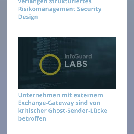
verlangen strukturiertes
Risikomanagement Security
Design
Unternehmen mit externem
Exchange-Gateway sind von
kritischer Ghost-Sender-Lücke
betroffen