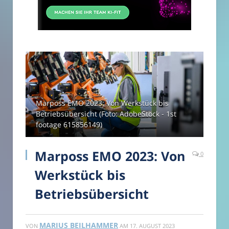
Marposs EMO 2023: Von Werkstück bis
Betriebsübersicht (Foto: AdobeStock - 1st
footage 615856149)
Marposs EMO 2023: Von
0
Werkstück bis
Betriebsübersicht
MARIUS BEILHAMMER
VON
AM
17. AUGUST 2023