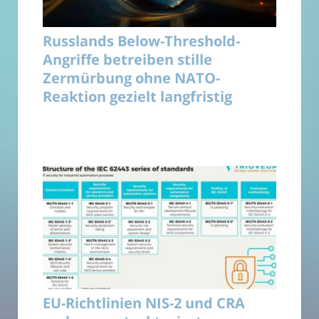
Russlands Below-Threshold-
Angriffe betreiben stille
Zermürbung ohne NATO-
Reaktion gezielt langfristig
EU-Richtlinien NIS-2 und CRA