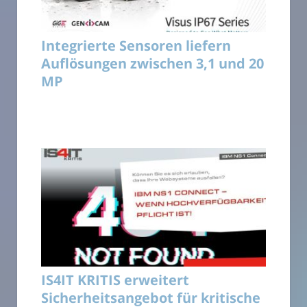
Integrierte Sensoren liefern
Auflösungen zwischen 3,1 und 20
MP
IS4IT KRITIS erweitert
Sicherheitsangebot für kritische