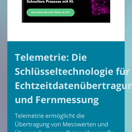
Telemetrie: Die
Schlüsseltechnologie für
Echtzeitdatenübertragu
und Fernmessung
Telemetrie ermöglicht die
Übertragung von Messwerten und