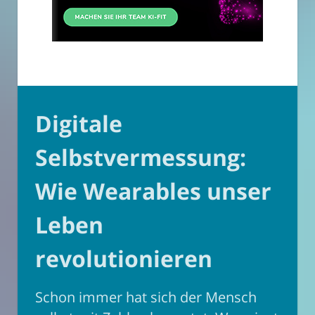
Digitale
Selbstvermessung:
Wie Wearables unser
Leben
revolutionieren
Schon immer hat sich der Mensch