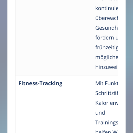
kontinuierlich
überwachen, u
Gesundheit zu
fördern und
frühzeitig auf
mögliche Prob
hinzuweisen.
Fitness-Tracking
Mit Funktionen
Schrittzähler,
Kalorienverbr
und
Trainingsproto
helfen Wearabl