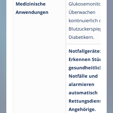
Medizinische
Glukosemonitore:
Anwendungen
Überwachen
kontinuierlich den
Blutzuckerspiegel be
Diabetikern.
Notfallgeräte:
Erkennen Stürze o
gesundheitliche
Notfälle und
alarmieren
automatisch
Rettungsdienste o
Angehörige.