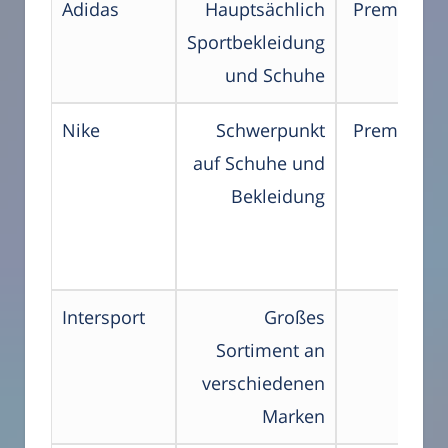
Adidas
Hauptsächlich
Premium-P
Sportbekleidung
und Schuhe
Nike
Schwerpunkt
Premium-P
auf Schuhe und
Bekleidung
Intersport
Großes
Mitt
Sortiment an
geh
verschiedenen
Marken