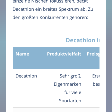
einzelne Nischen fokussieren, deckt
Decathlon ein breites Spektrum ab. Zu
den größten Konkurrenten gehören:
Decathlon im Ve
Name
Produktvielfalt
Preisgesta
Decathlon
Sehr groß,
Erschwing
Eigenmarken
besonder
für viele
Einst
Sportarten