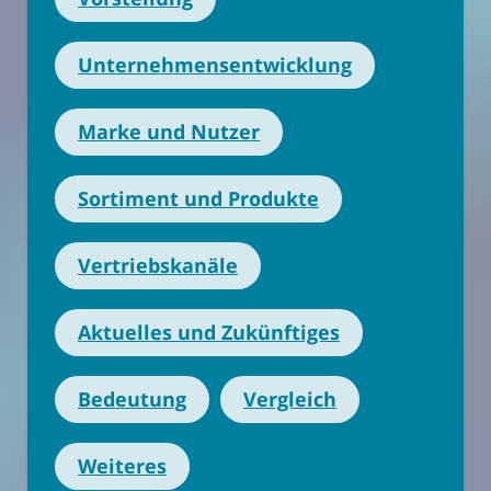
Unternehmensentwicklung
Marke und Nutzer
Sortiment und Produkte
Vertriebskanäle
Aktuelles und Zukünftiges
Bedeutung
Vergleich
Weiteres