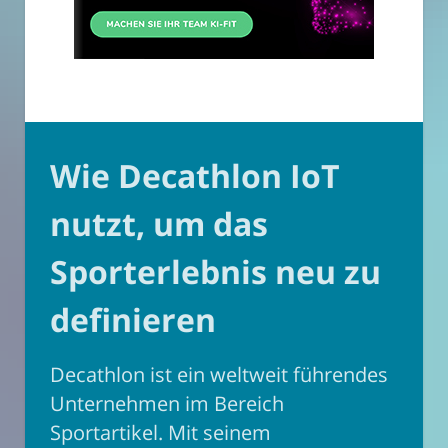
Wie Decathlon IoT
nutzt, um das
Sporterlebnis neu zu
definieren
Decathlon ist ein weltweit führendes
Unternehmen im Bereich
Sportartikel. Mit seinem