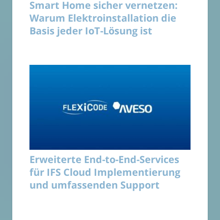
Smart Home sicher vernetzen:
Warum Elektroinstallation die
Basis jeder IoT-Lösung ist
Erweiterte End-to-End-Services
für IFS Cloud Implementierung
und umfassenden Support