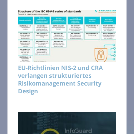
EU-Richtlinien NIS-2 und CRA
verlangen strukturiertes
Risikomanagement Security
Design