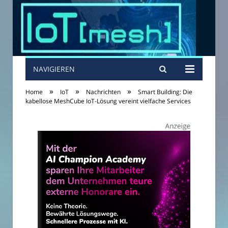
NAVIGIEREN
»
»
»
Home
IoT
Nachrichten
Smart Building: Die
kabellose MeshCube IoT-Lösung vereint vielfache Services