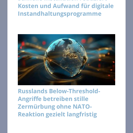
Kosten und Aufwand für digitale
Instandhaltungsprogramme
Russlands Below-Threshold-
Angriffe betreiben stille
Zermürbung ohne NATO-
Reaktion gezielt langfristig