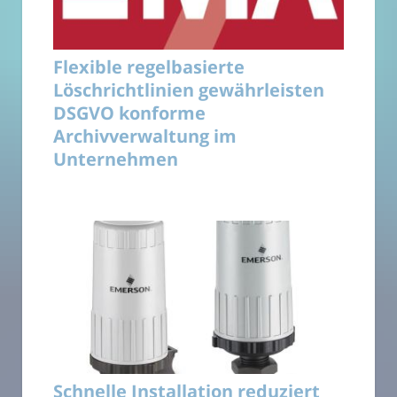
Flexible regelbasierte
Löschrichtlinien gewährleisten
DSGVO konforme
Archivverwaltung im
Unternehmen
Schnelle Installation reduziert