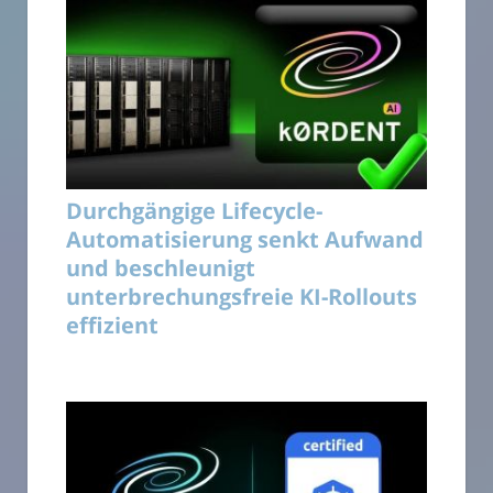
Durchgängige Lifecycle-
Automatisierung senkt Aufwand
und beschleunigt
unterbrechungsfreie KI-Rollouts
effizient