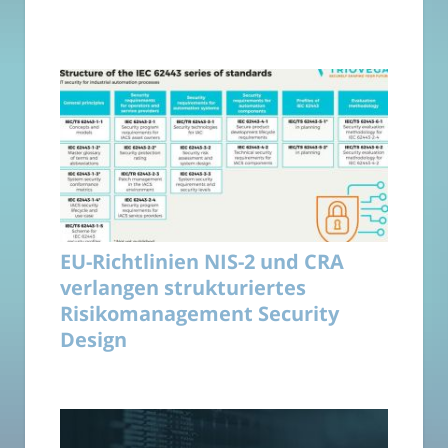
EU-Richtlinien NIS-2 und CRA
verlangen strukturiertes
Risikomanagement Security
Design