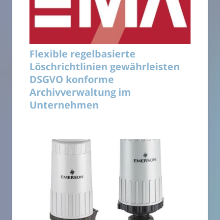
Flexible regelbasierte
Löschrichtlinien gewährleisten
DSGVO konforme
Archivverwaltung im
Unternehmen