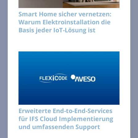
Smart Home sicher vernetzen:
Warum Elektroinstallation die
Basis jeder IoT-Lösung ist
Erweiterte End-to-End-Services
für IFS Cloud Implementierung
und umfassenden Support