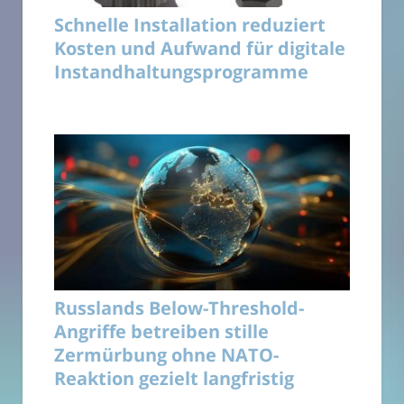
Schnelle Installation reduziert
Kosten und Aufwand für digitale
Instandhaltungsprogramme
Russlands Below-Threshold-
Angriffe betreiben stille
Zermürbung ohne NATO-
Reaktion gezielt langfristig