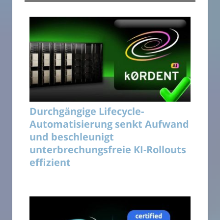
Durchgängige Lifecycle-
Automatisierung senkt Aufwand
und beschleunigt
unterbrechungsfreie KI-Rollouts
effizient