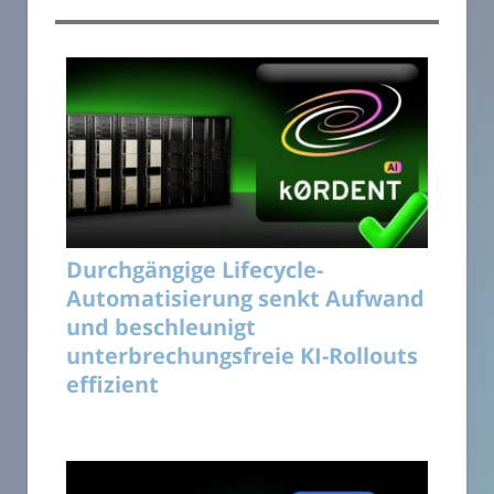
Durchgängige Lifecycle-
Automatisierung senkt Aufwand
und beschleunigt
unterbrechungsfreie KI-Rollouts
effizient