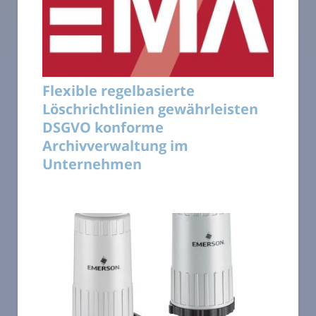
Flexible regelbasierte
Löschrichtlinien gewährleisten
DSGVO konforme
Archivverwaltung im
Unternehmen