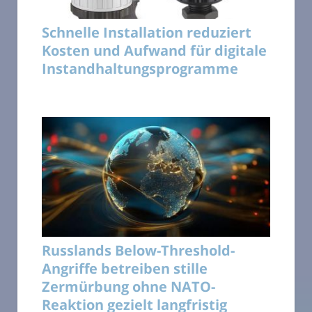
Schnelle Installation reduziert
Kosten und Aufwand für digitale
Instandhaltungsprogramme
Russlands Below-Threshold-
Angriffe betreiben stille
Zermürbung ohne NATO-
Reaktion gezielt langfristig