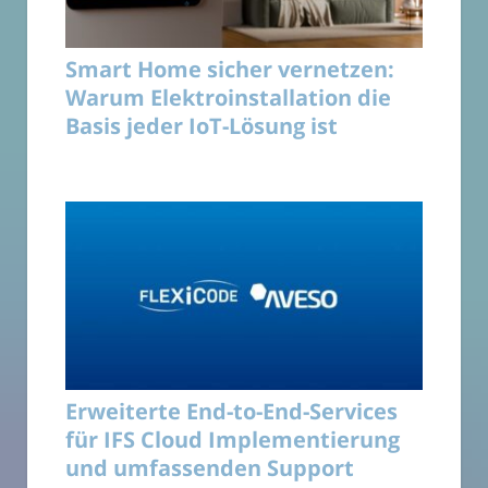
Smart Home sicher vernetzen:
Warum Elektroinstallation die
Basis jeder IoT-Lösung ist
Erweiterte End-to-End-Services
für IFS Cloud Implementierung
und umfassenden Support