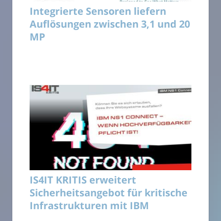
Integrierte Sensoren liefern
Auflösungen zwischen 3,1 und 20
MP
IS4IT KRITIS erweitert
Sicherheitsangebot für kritische
Infrastrukturen mit IBM