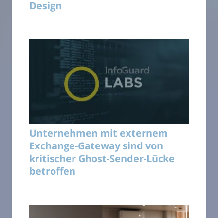
Design
Unternehmen mit externem
Exchange-Gateway sind von
kritischer Ghost-Sender-Lücke
betroffen