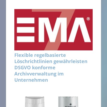
Flexible regelbasierte
Löschrichtlinien gewährleisten
DSGVO konforme
Archivverwaltung im
Unternehmen