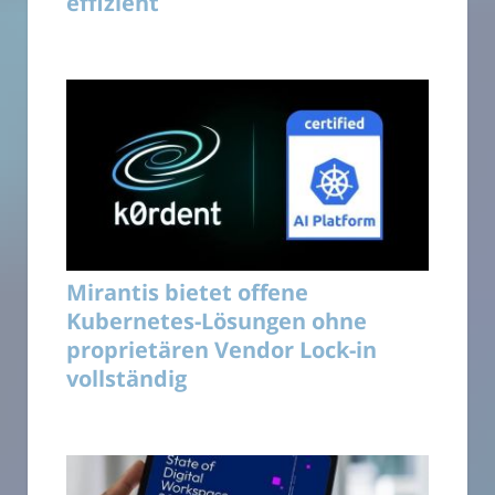
effizient
Mirantis bietet offene
Kubernetes-Lösungen ohne
proprietären Vendor Lock-in
vollständig