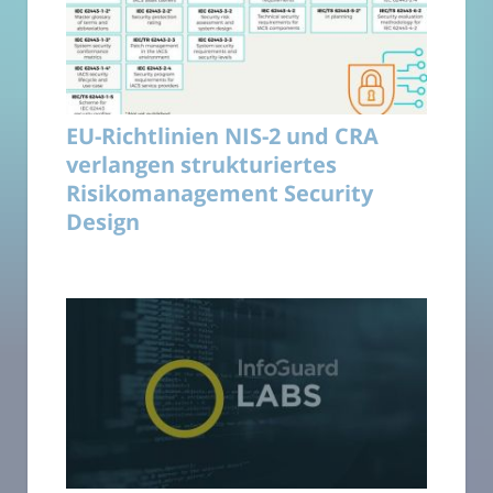
EU-Richtlinien NIS-2 und CRA
verlangen strukturiertes
Risikomanagement Security
Design