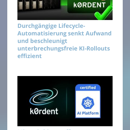
Durchgängige Lifecycle-
Automatisierung senkt Aufwand
und beschleunigt
unterbrechungsfreie KI-Rollouts
effizient