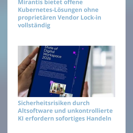
Mirantis bietet offene
Kubernetes-Lösungen ohne
proprietären Vendor Lock-in
vollständig
Sicherheitsrisiken durch
Altsoftware und unkontrollierte
KI erfordern sofortiges Handeln