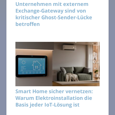
Unternehmen mit externem
Exchange-Gateway sind von
kritischer Ghost-Sender-Lücke
betroffen
Smart Home sicher vernetzen:
Warum Elektroinstallation die
Basis jeder IoT-Lösung ist