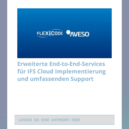
Erweiterte End-to-End-Services
für IFS Cloud Implementierung
und umfassenden Support
LASSEN SIE EINE ANTWORT HIER