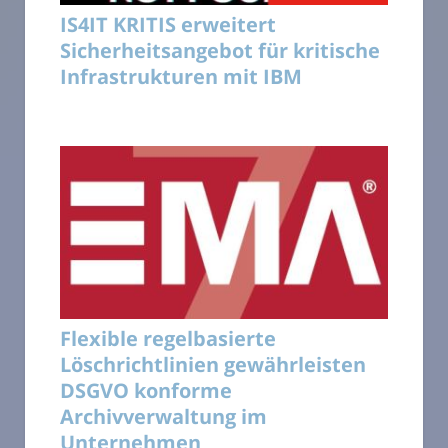
IS4IT KRITIS erweitert
Sicherheitsangebot für kritische
Infrastrukturen mit IBM
Flexible regelbasierte
Löschrichtlinien gewährleisten
DSGVO konforme
Archivverwaltung im
Unternehmen