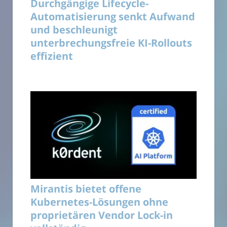
Durchgängige Lifecycle-
Automatisierung senkt Aufwand
und beschleunigt
unterbrechungsfreie KI-Rollouts
effizient
Mirantis bietet offene
Kubernetes-Lösungen ohne
proprietären Vendor Lock-in