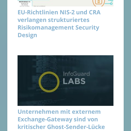
EU-Richtlinien NIS-2 und CRA
verlangen strukturiertes
Risikomanagement Security
Design
Unternehmen mit externem
Exchange-Gateway sind von
kritischer Ghost-Sender-Lücke