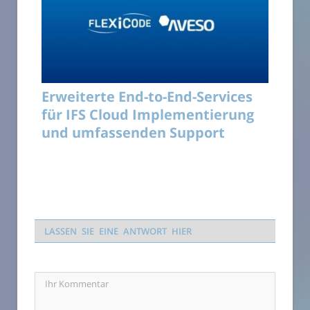
Erweiterte End-to-End-Services
für IFS Cloud Implementierung
und umfassenden Support
LASSEN SIE EINE ANTWORT HIER