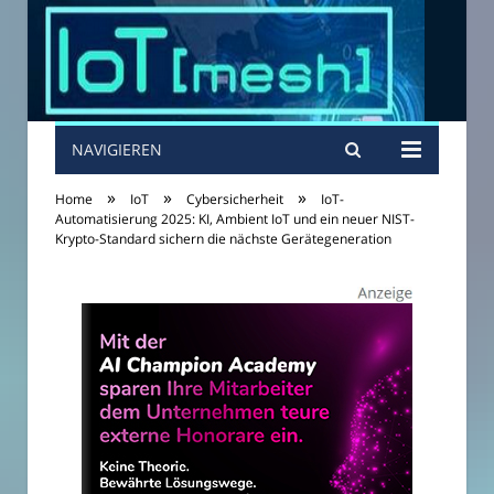
NAVIGIEREN
»
»
»
Home
IoT
Cybersicherheit
IoT-
Automatisierung 2025: KI, Ambient IoT und ein neuer NIST-
Krypto-Standard sichern die nächste Gerätegeneration