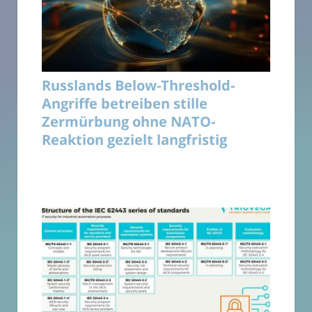
Russlands Below-Threshold-
Angriffe betreiben stille
Zermürbung ohne NATO-
Reaktion gezielt langfristig