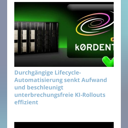
Durchgängige Lifecycle-
Automatisierung senkt Aufwand
und beschleunigt
unterbrechungsfreie KI-Rollouts
effizient