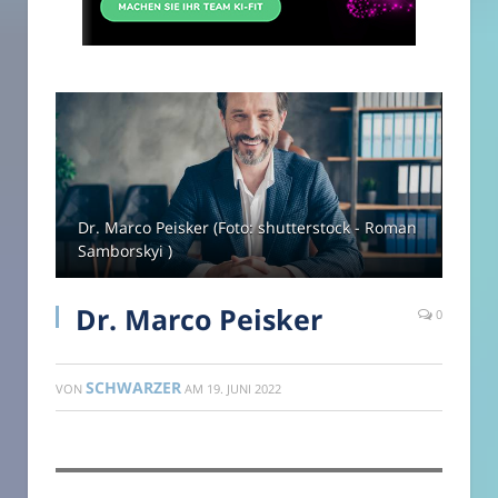
Dr. Marco Peisker (Foto: shutterstock - Roman
Samborskyi )
Dr. Marco Peisker
0
SCHWARZER
VON
AM
19. JUNI 2022