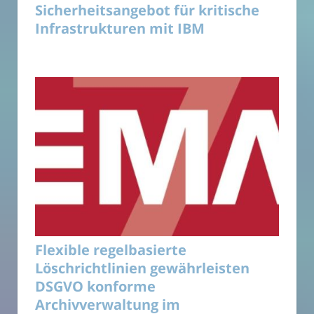
Sicherheitsangebot für kritische
Infrastrukturen mit IBM
Flexible regelbasierte
Löschrichtlinien gewährleisten
DSGVO konforme
Archivverwaltung im