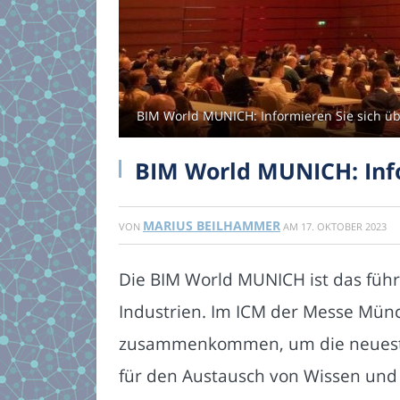
BIM World MUNICH: Informieren Sie sich übe
BIM World MUNICH: Info
MARIUS BEILHAMMER
VON
AM
17. OKTOBER 2023
Die BIM World MUNICH ist das führe
Industrien. Im ICM der Messe Mün
zusammenkommen, um die neuesten 
für den Austausch von Wissen und