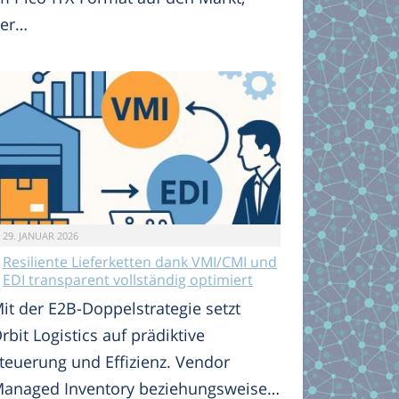
er…
29. JANUAR 2026
Resiliente Lieferketten dank VMI/CMI und
EDI transparent vollständig optimiert
it der E2B-Doppelstrategie setzt
rbit Logistics auf prädiktive
teuerung und Effizienz. Vendor
anaged Inventory beziehungsweise…