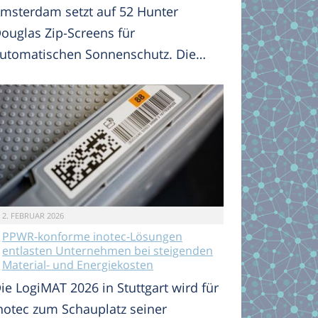
msterdam setzt auf 52 Hunter
ouglas Zip-Screens für
utomatischen Sonnenschutz. Die…
2. FEBRUAR 2026
PPWR-konforme inotec-Lösungen
entlasten Unternehmen bei steigenden
Material- und Energiekosten
ie LogiMAT 2026 in Stuttgart wird für
notec zum Schauplatz seiner