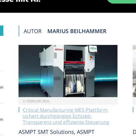
AUTOR
MARIUS BEILHAMMER
en
3. FEBRUAR 2026
Critical Manufacturing MES-Plattform
sichert durchgängige Echtzeit-
en
Transparenz und effiziente Steuerung
ASMPT SMT Solutions, ASMPT
D