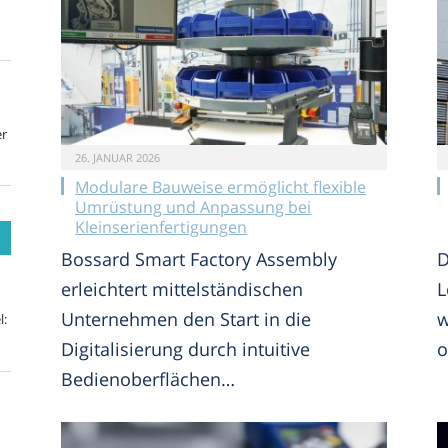
er
26. JANUAR 2026
Modulare Bauweise ermöglicht flexible
Umrüstung und Anpassung bei
Kleinserienfertigungen
Bossard Smart Factory Assembly
D
erleichtert mittelständischen
L
Unternehmen den Start in die
w
l:
Digitalisierung durch intuitive
o
Bedienoberflächen…