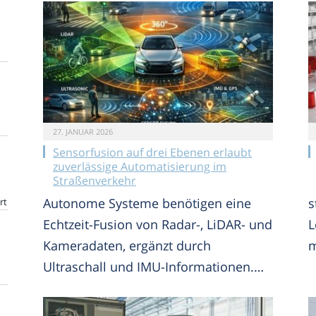
27. JANUAR 2026
Sensorfusion auf drei Ebenen erlaubt
zuverlässige Automatisierung im
Straßenverkehr
Autonome Systeme benötigen eine
s
rt
Echtzeit-Fusion von Radar-, LiDAR- und
L
Kameradaten, ergänzt durch
m
Ultraschall und IMU-Informationen.…