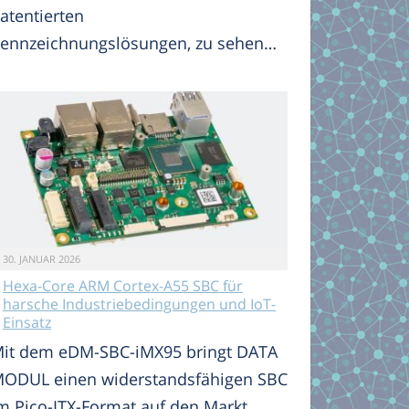
atentierten
ennzeichnungslösungen, zu sehen…
30. JANUAR 2026
Hexa-Core ARM Cortex-A55 SBC für
harsche Industriebedingungen und IoT-
Einsatz
it dem eDM-SBC-iMX95 bringt DATA
ODUL einen widerstandsfähigen SBC
m Pico-ITX-Format auf den Markt,