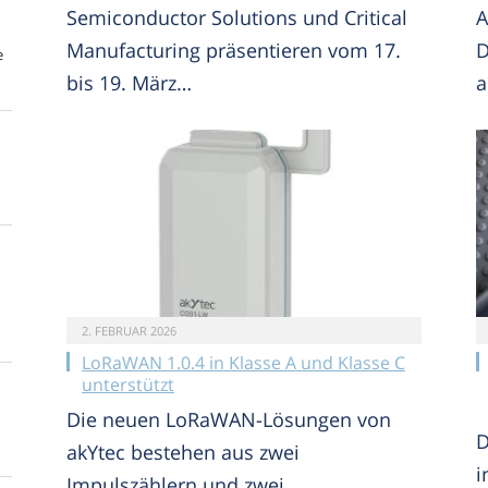
Semiconductor Solutions und Critical
A
Manufacturing präsentieren vom 17.
D
e
bis 19. März…
a
2. FEBRUAR 2026
LoRaWAN 1.0.4 in Klasse A und Klasse C
unterstützt
Die neuen LoRaWAN-Lösungen von
D
akYtec bestehen aus zwei
i
Impulszählern und zwei