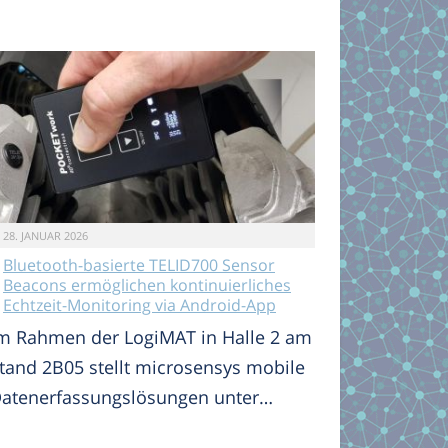
28. JANUAR 2026
Bluetooth-basierte TELID700 Sensor
Beacons ermöglichen kontinuierliches
Echtzeit-Monitoring via Android-App
m Rahmen der LogiMAT in Halle 2 am
tand 2B05 stellt microsensys mobile
atenerfassungslösungen unter…