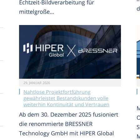
Echtzeit-Bildverarbeitung für
d
mittelgroße…
29. JANUAR 2026
Nahtlose Projektfortführung
gewährleistet Bestandskunden volle
weiterhin Kontinuität und Vertrauen
M
Ab dem 30. Dezember 2025 fusioniert
O
die renommierte BRESSNER
S
Technology GmbH mit HIPER Global
M