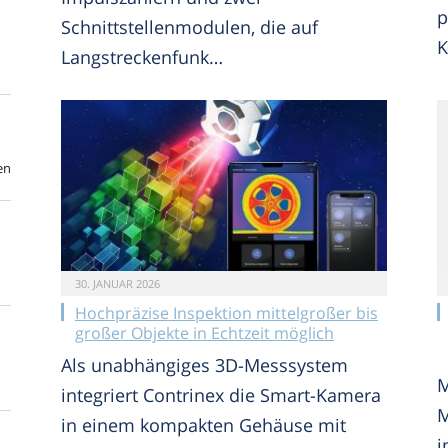
p
Schnittstellenmodulen, die auf
K
Langstreckenfunk…
en
30. JANUAR 2026
Hochpräzise Inspektion mittelgroßer bis
großer Objekte in Echtzeit möglich
Als unabhängiges 3D-Messsystem
M
integriert Contrinex die Smart-Kamera
M
in einem kompakten Gehäuse mit
i