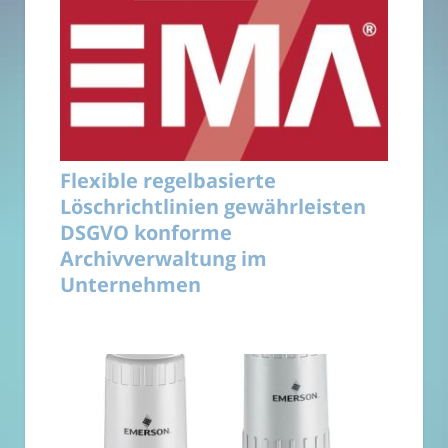
Flexible regelbasierte
Löschrichtlinien gewährleisten
DSGVO konforme
Archivverwaltung im
Unternehmen