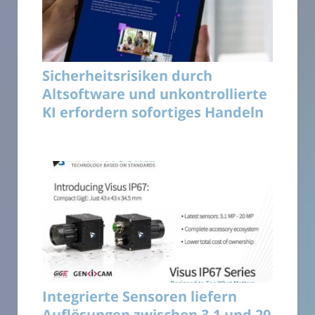
Sicherheitsrisiken durch
Altsoftware und unkontrollierte
KI erfordern sofortiges Handeln
Integrierte Sensoren liefern
Auflösungen zwischen 3,1 und 20