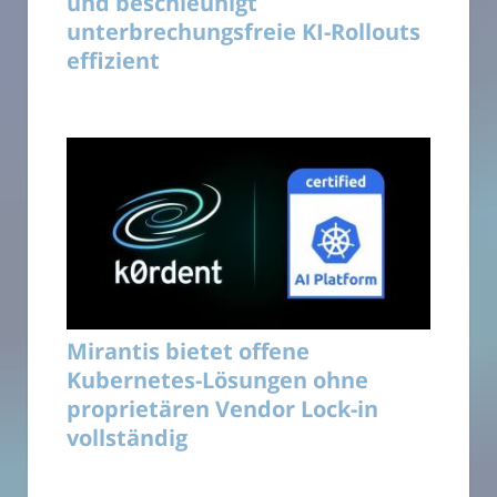
und beschleunigt
unterbrechungsfreie KI-Rollouts
effizient
Mirantis bietet offene
Kubernetes-Lösungen ohne
proprietären Vendor Lock-in
vollständig