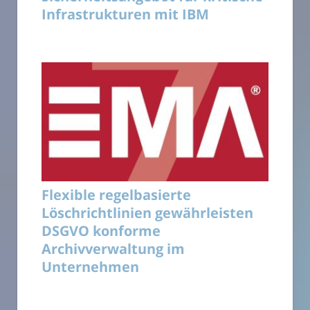
Infrastrukturen mit IBM
Flexible regelbasierte
Löschrichtlinien gewährleisten
DSGVO konforme
Archivverwaltung im
Unternehmen