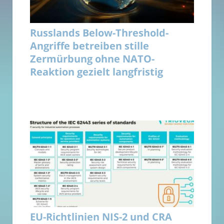
Russlands Below-Threshold-
Angriffe betreiben stille
Zermürbung ohne NATO-
Reaktion gezielt langfristig
EU-Richtlinien NIS-2 und CRA