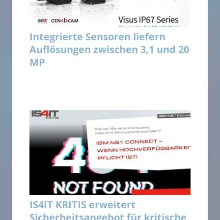
Integrierte Sensoren liefern
Auflösungen zwischen 3,1 und 20
MP
IS4IT KRITIS erweitert
Sicherheitsangebot für kritische