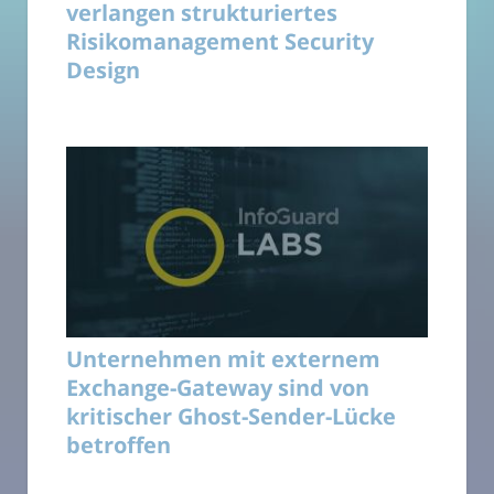
verlangen strukturiertes
Risikomanagement Security
Design
Unternehmen mit externem
Exchange-Gateway sind von
kritischer Ghost-Sender-Lücke
betroffen