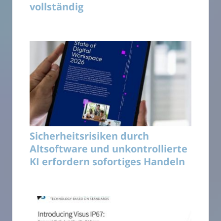
vollständig
Sicherheitsrisiken durch
Altsoftware und unkontrollierte
KI erfordern sofortiges Handeln