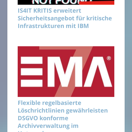
IS4IT KRITIS erweitert
Sicherheitsangebot für kritische
Infrastrukturen mit IBM
Flexible regelbasierte
Löschrichtlinien gewährleisten
DSGVO konforme
Archivverwaltung im