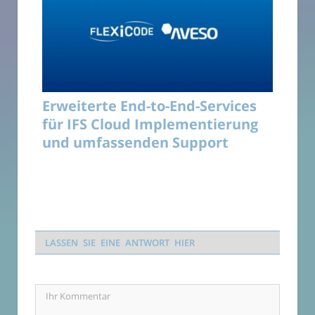
Erweiterte End-to-End-Services
für IFS Cloud Implementierung
und umfassenden Support
LASSEN SIE EINE ANTWORT HIER