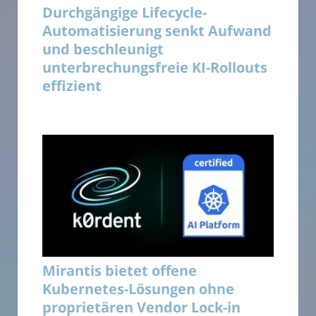
Durchgängige Lifecycle-
Automatisierung senkt Aufwand
und beschleunigt
unterbrechungsfreie KI-Rollouts
effizient
Mirantis bietet offene
Kubernetes-Lösungen ohne
proprietären Vendor Lock-in