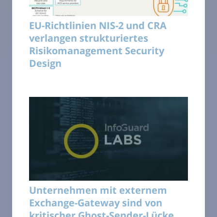
EU-Richtlinien NIS-2 und CRA
verlangen strukturiertes
Risikomanagement Security
Design
Unternehmen mit externem
Exchange-Gateway sind von
kritischer Ghost-Sender-Lücke