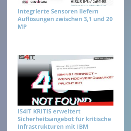
Integrierte Sensoren liefern
Auflösungen zwischen 3,1 und 20
MP
IS4IT KRITIS erweitert
Sicherheitsangebot für kritische
Infrastrukturen mit IBM