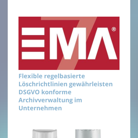
Flexible regelbasierte
Löschrichtlinien gewährleisten
DSGVO konforme
Archivverwaltung im
Unternehmen