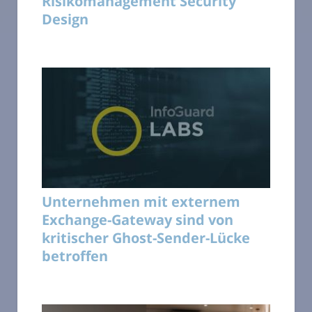
Risikomanagement Security
Design
Unternehmen mit externem
Exchange-Gateway sind von
kritischer Ghost-Sender-Lücke
betroffen