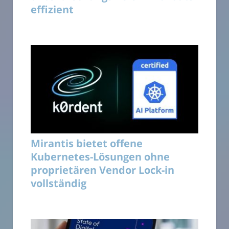
effizient
Mirantis bietet offene
Kubernetes-Lösungen ohne
proprietären Vendor Lock-in
vollständig