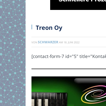
Treon Oy
SCHWARZER
VON
AM
18. JUNI 2022
[contact-form-7 id="5" title="Konta