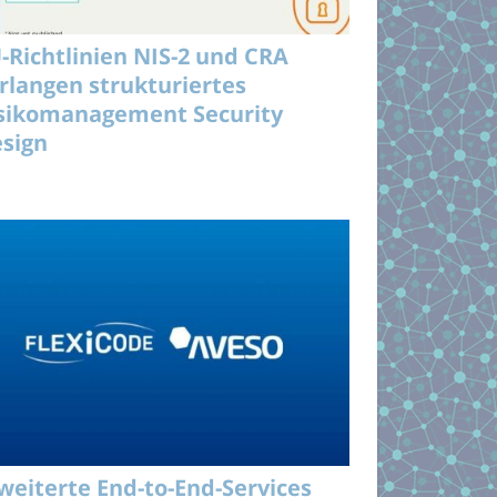
-Richtlinien NIS-2 und CRA
rlangen strukturiertes
sikomanagement Security
sign
weiterte End-to-End-Services