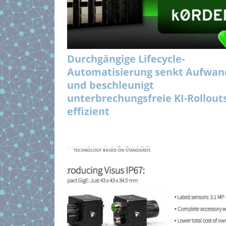
Durchgängige Lifecycle-
Automatisierung senkt Aufwan
und beschleunigt
unterbrechungsfreie KI-Rollout
effizient