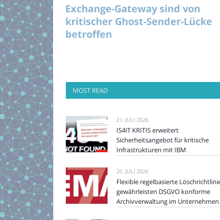
Exchange-Gateway sind von
kritischer Ghost-Sender-Lücke
betroffen
MOST READ
21. JULI 2026
IS4IT KRITIS erweitert
Sicherheitsangebot für kritische
Infrastrukturen mit IBM
20. JULI 2026
Flexible regelbasierte Löschrichtlini
gewährleisten DSGVO konforme
Archivverwaltung im Unternehmen