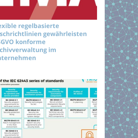
exible regelbasierte
schrichtlinien gewährleisten
SGVO konforme
chivverwaltung im
nternehmen