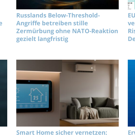
Russlands Below-Threshold-
EU
e
Angriffe betreiben stille
ve
Zermürbung ohne NATO-Reaktion
Ri
gezielt langfristig
De
Smart Home sicher vernetzen:
Er