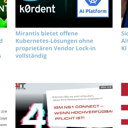
Mirantis bietet offene
Si
d
Kubernetes-Lösungen ohne
Al
proprietären Vendor Lock-in
KI
s
vollständig