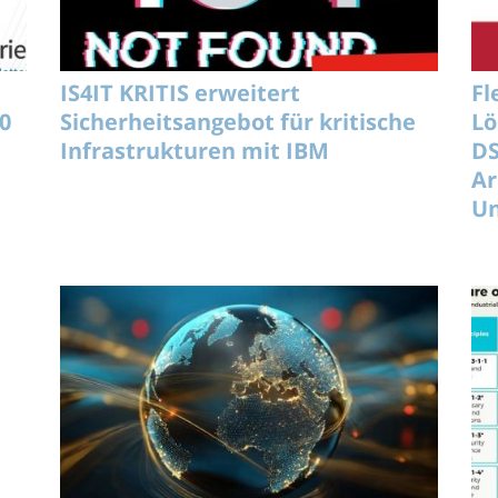
IS4IT KRITIS erweitert
Fl
0
Sicherheitsangebot für kritische
Lö
Infrastrukturen mit IBM
D
Ar
U