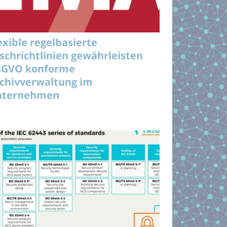
exible regelbasierte
schrichtlinien gewährleisten
SGVO konforme
chivverwaltung im
nternehmen