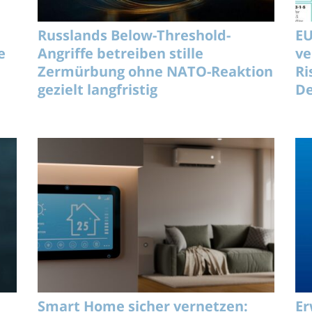
Russlands Below-Threshold-
EU
e
Angriffe betreiben stille
ve
Zermürbung ohne NATO-Reaktion
Ri
gezielt langfristig
De
Smart Home sicher vernetzen:
Er