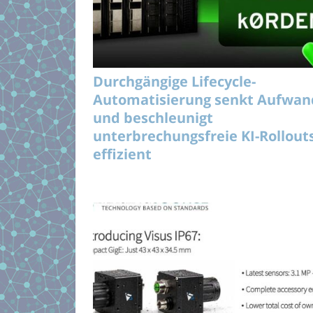
Durchgängige Lifecycle-
Automatisierung senkt Aufwan
und beschleunigt
unterbrechungsfreie KI-Rollout
effizient