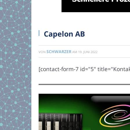
Capelon AB
SCHWARZER
VON
AM
19. JUNI 2022
[contact-form-7 id="5" title="Konta