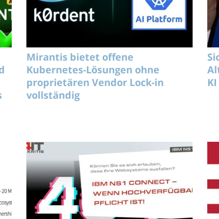
Mirantis bietet offene
Si
d
Kubernetes-Lösungen ohne
Al
proprietären Vendor Lock-in
KI
s
vollständig