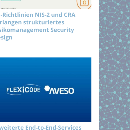
-Richtlinien NIS-2 und CRA
rlangen strukturiertes
sikomanagement Security
sign
weiterte End-to-End-Services