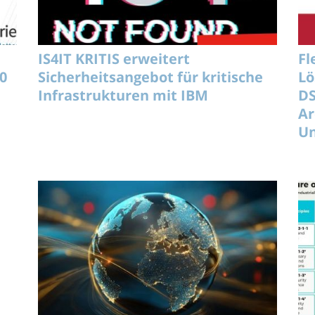
IS4IT KRITIS erweitert
Fl
0
Sicherheitsangebot für kritische
Lö
Infrastrukturen mit IBM
D
Ar
U