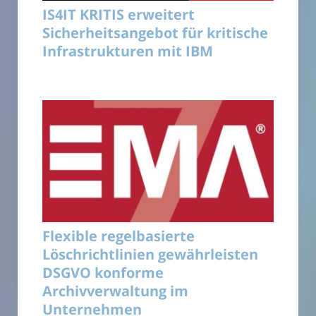
IS4IT KRITIS erweitert
Sicherheitsangebot für kritische
Infrastrukturen mit IBM
Flexible regelbasierte
Löschrichtlinien gewährleisten
DSGVO konforme
Archivverwaltung im
Unternehmen