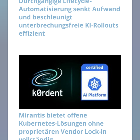
Durchgängige Lifecycle-
Automatisierung senkt Aufwand
und beschleunigt
unterbrechungsfreie KI-Rollouts
effizient
Mirantis bietet offene
Kubernetes-Lösungen ohne
proprietären Vendor Lock-in
vollständig