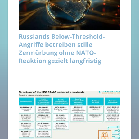
Russlands Below-Threshold-
Angriffe betreiben stille
Zermürbung ohne NATO-
Reaktion gezielt langfristig