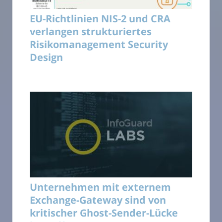
EU-Richtlinien NIS-2 und CRA
verlangen strukturiertes
Risikomanagement Security
Design
Unternehmen mit externem
Exchange-Gateway sind von
kritischer Ghost-Sender-Lücke