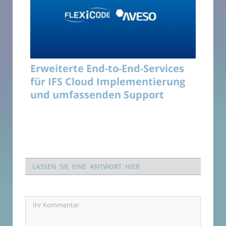
Erweiterte End-to-End-Services
für IFS Cloud Implementierung
und umfassenden Support
LASSEN SIE EINE ANTWORT HIER