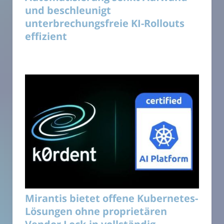
und beschleunigt
unterbrechungsfreie KI-Rollouts
effizient
Mirantis bietet offene Kubernetes-
Lösungen ohne proprietären