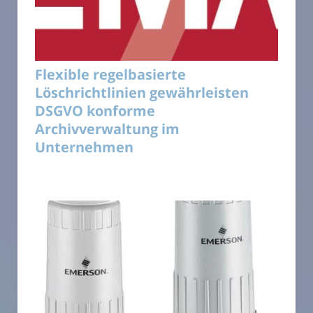
Flexible regelbasierte
Löschrichtlinien gewährleisten
DSGVO konforme
Archivverwaltung im
Unternehmen