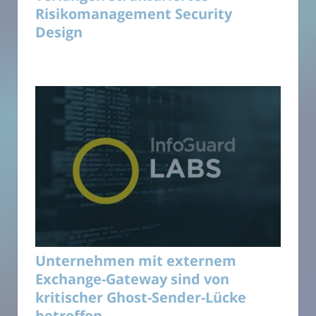
Risikomanagement Security
Design
Unternehmen mit externem
Exchange-Gateway sind von
kritischer Ghost-Sender-Lücke
betroffen