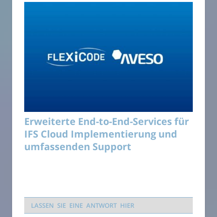
Erweiterte End-to-End-Services für
IFS Cloud Implementierung und
umfassenden Support
LASSEN SIE EINE ANTWORT HIER