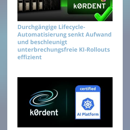
Durchgängige Lifecycle-
Automatisierung senkt Aufwand
und beschleunigt
unterbrechungsfreie KI-Rollouts
effizient