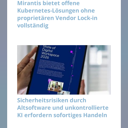
Mirantis bietet offene
Kubernetes-Lösungen ohne
proprietären Vendor Lock-in
vollständig
Sicherheitsrisiken durch
Altsoftware und unkontrollierte
KI erfordern sofortiges Handeln