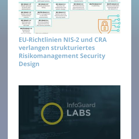
EU-Richtlinien NIS-2 und CRA
verlangen strukturiertes
Risikomanagement Security
Design