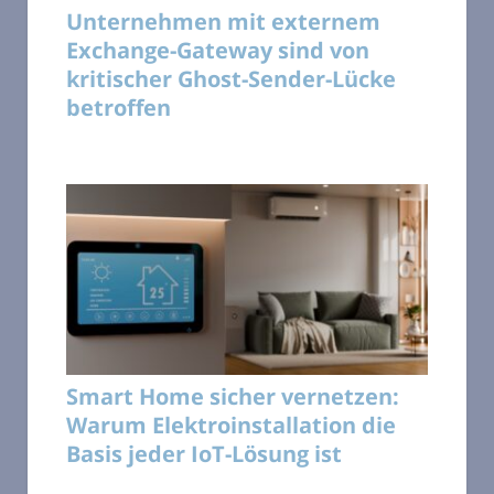
Unternehmen mit externem
Exchange-Gateway sind von
kritischer Ghost-Sender-Lücke
betroffen
Smart Home sicher vernetzen:
Warum Elektroinstallation die
Basis jeder IoT-Lösung ist