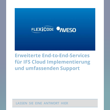
Erweiterte End-to-End-Services
für IFS Cloud Implementierung
und umfassenden Support
LASSEN SIE EINE ANTWORT HIER