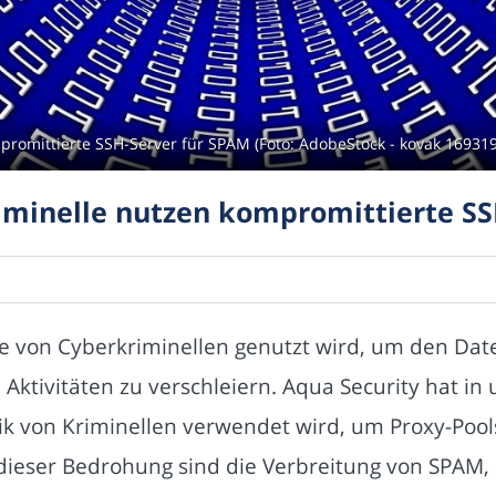
promittierte SSH-Server für SPAM (Foto: AdobeStock - kovak 16931
iminelle nutzen kompromittierte SS
ie von Cyberkriminellen genutzt wird, um den Da
 Aktivitäten zu verschleiern. Aqua Security hat 
k von Kriminellen verwendet wird, um Proxy-Pools
dieser Bedrohung sind die Verbreitung von SPAM,