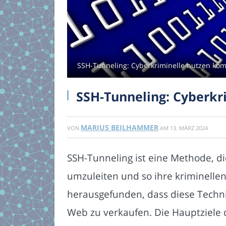
SSH-Tunneling: Cyberkriminelle nutzen kom
SSH-Tunneling: Cyberkr
MARIUS BEILHAMMER
VON
AM
13. MÄRZ 2024
SSH-Tunneling ist eine Methode, d
umzuleiten und so ihre kriminellen
herausgefunden, dass diese Techni
Web zu verkaufen. Die Hauptziele 