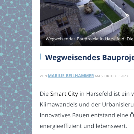
Wegweisendes Bauprojekt in Harsefeld: Die 
Wegweisendes Bauprojek
MARIUS BEILHAMMER
VON
AM
5. OKTOBER 2023
Die
Smart City
in Harsefeld ist ei
Klimawandels und der Urbanisierun
innovatives Bauen entstand eine Ök
energieeffizient und lebenswert.