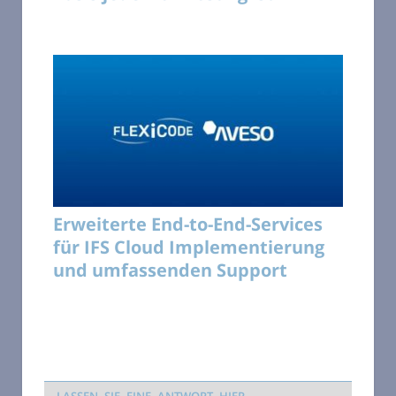
Erweiterte End-to-End-Services
für IFS Cloud Implementierung
und umfassenden Support