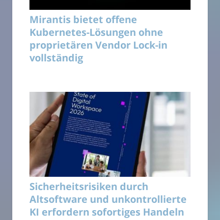
Mirantis bietet offene
Kubernetes-Lösungen ohne
proprietären Vendor Lock-in
vollständig
Sicherheitsrisiken durch
Altsoftware und unkontrollierte
KI erfordern sofortiges Handeln