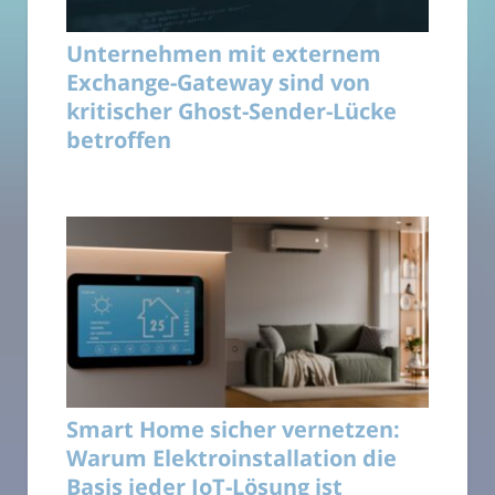
Unternehmen mit externem
Exchange-Gateway sind von
kritischer Ghost-Sender-Lücke
betroffen
Smart Home sicher vernetzen:
Warum Elektroinstallation die
Basis jeder IoT-Lösung ist