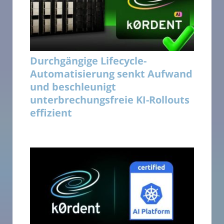
Durchgängige Lifecycle-
Automatisierung senkt Aufwand
und beschleunigt
unterbrechungsfreie KI-Rollouts
effizient