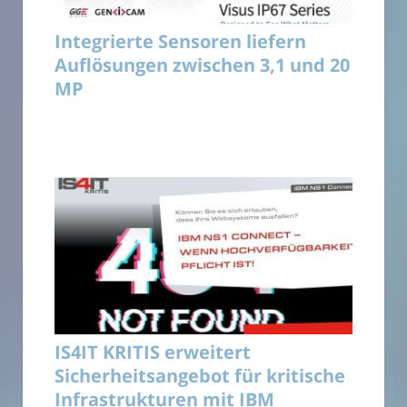
Integrierte Sensoren liefern
Auflösungen zwischen 3,1 und 20
MP
IS4IT KRITIS erweitert
Sicherheitsangebot für kritische
Infrastrukturen mit IBM