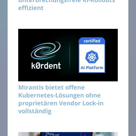
effizient
Mirantis bietet offene
Kubernetes-Lösungen ohne
proprietären Vendor Lock-in
vollständig