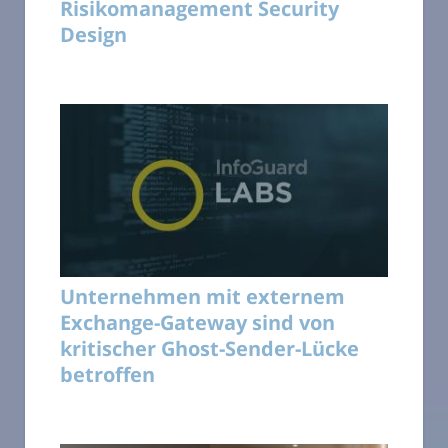
Risikomanagement Security
Design
Unternehmen mit externem
Exchange-Gateway sind von
kritischer Ghost-Sender-Lücke
betroffen