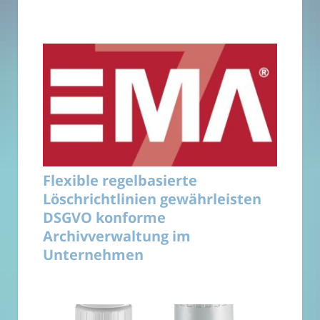
Flexible regelbasierte
Löschrichtlinien gewährleisten
DSGVO konforme
Archivverwaltung im
Unternehmen